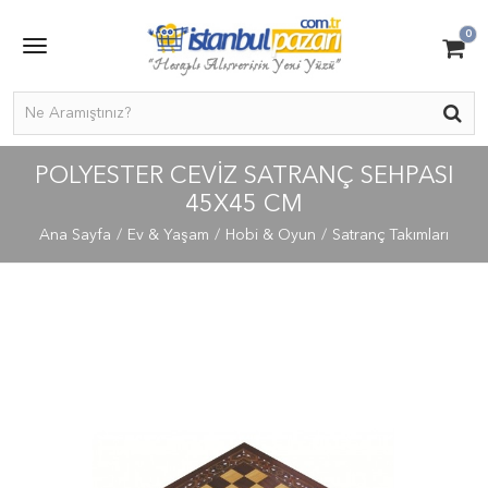
0
POLYESTER CEVIZ SATRANÇ SEHPASI
45X45 CM
Ana Sayfa
Ev & Yaşam
Hobi & Oyun
Satranç Takımları