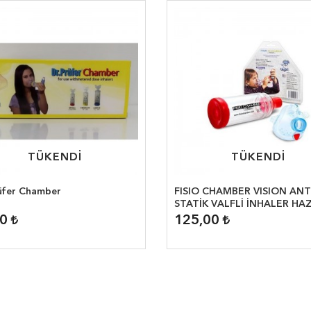
TÜKENDİ
TÜKENDİ
TÜKENDİ
TÜKENDİ
rüfer Chamber
FISIO CHAMBER VISION ANT
STATİK VALFLİ İNHALER HA
3-6 YAŞ
00
125,00