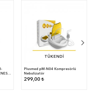
TÜKENDİ
TÜKENDİ
I-
Plusmed pM-N04 Kompresörlü
Respiro
ZNESİ
Nebulizatör
299,00
200,0