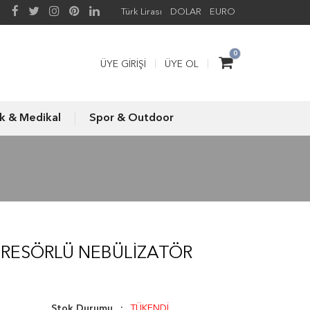
Türk Lirası
DOLAR
EURO
0
ÜYE GIRIŞI
ÜYE OL
ık & Medikal
Spor & Outdoor
RESÖRLÜ NEBÜLIZATÖR
Stok Durumu
TÜKENDİ