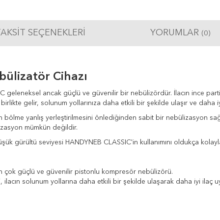
AKSIT SEÇENEKLERI
YORUMLAR
(0)
ülizatör Cihazı
eleneksel ancak güçlü ve güvenilir bir nebülizördür. İlacın ince parti
irlikte gelir, solunum yollarınıza daha etkili bir şekilde ulaşır ve daha i
yanlış yerleştirilmesini önlediğinden sabit bir nebülizasyon sağlayan
lizasyon mümkün değildir.
 düşük gürültü seviyesi HANDYNEB CLASSIC'in kullanımını oldukça kolaylaş
in çok güçlü ve güvenilir pistonlu kompresör nebülizörü.
 ilacın solunum yollarına daha etkili bir şekilde ulaşarak daha iyi ila