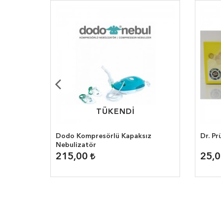
TÜKENDİ
TÜKENDİ
ör
Dodo Kompresörlü Kapaksız
Dr. P
Nebulizatör
215,00
25,