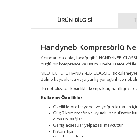
ÜRÜN BILGISI
T
Handyneb Kompresörlü Neb
Adından da anlaşılacağı gibi, HANDYNEB CLASSIC g
güçlü bir kompresör ve uyumlu nebulizatör kiti ile b
MEDTECHLIFE HANDYNEB CLASSIC, sökülemeyen bölme 
Bölme kaybolursa veya yanlış yerleştirilirse nebü
Bu nebulizatör kesinlikle kompakttır, hafifliği ve
Kullanım Özellikleri
Özellikle profesyonel ve yoğun kullanım iç
Güçlü kompresör ve uyumlu nebulizatör kiti,
olmasını sağlar.
Geniş aksesuar yelpazesi mevcuttur.
Piston Tipi