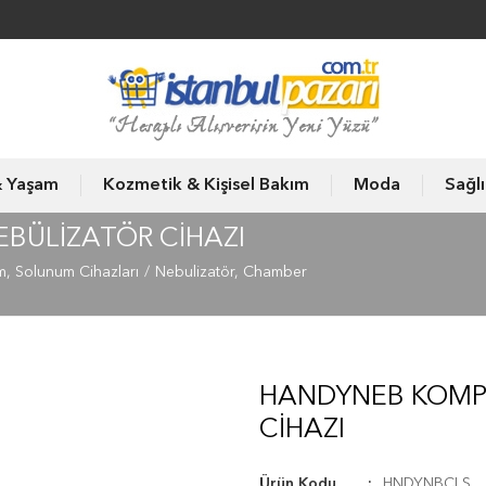
& Yaşam
Kozmetik & Kişisel Bakım
Moda
Sağl
BÜLIZATÖR CIHAZI
m, Solunum Cihazları
Nebulizatör, Chamber
HANDYNEB KOMP
CIHAZI
Ürün Kodu
HNDYNBCLS