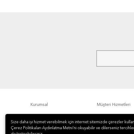
Kurumsal
Müşteri Hizmetleri
Ödeme Seçenekleri
Hakkımızda
Size daha iyi hizmet verebilmek için internet sitemizde çerezler kullan
Çerez Politikaları Aydınlatma Metni’ni okuyabilir ve dilerseniz tercihler