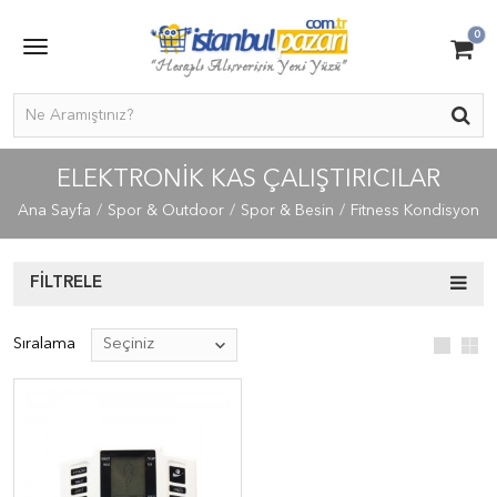
0
ELEKTRONIK KAS ÇALIŞTIRICILAR
Ana Sayfa
Spor & Outdoor
Spor & Besin
Fitness Kondisyon
FILTRELE
Sıralama