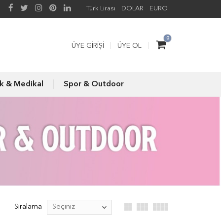
Türk Lirası
DOLAR
EURO
0
ÜYE GIRIŞI
ÜYE OL
ık & Medikal
Spor & Outdoor
Sıralama