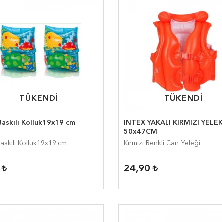
TÜKENDİ
TÜKENDİ
TÜKENDİ
TÜKENDİ
Baskılı Kolluk19x19 cm
INTEX YAKALI KIRMIZI YELE
50x47CM
Baskılı Kolluk19x19 cm
Kırmızı Renkli Can Yeleği
0
24,90