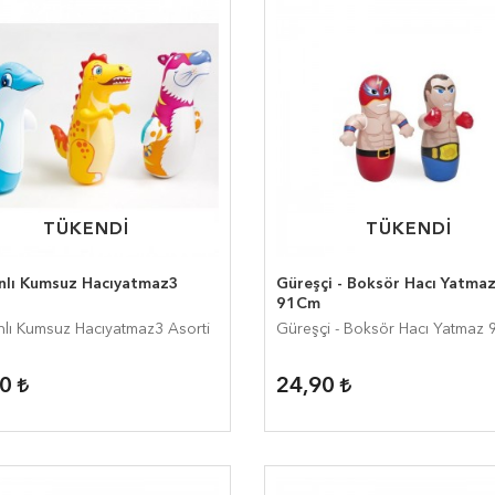
TÜKENDİ
TÜKENDİ
TÜKENDİ
TÜKENDİ
nlı Kumsuz Hacıyatmaz3
Güreşçi - Boksör Hacı Yatma
i
91Cm
lı Kumsuz Hacıyatmaz3 Asorti
Güreşçi - Boksör Hacı Yatmaz
90
24,90