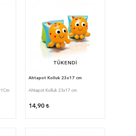
TÜKENDİ
TÜKENDİ
z
Ahtapot Kolluk 23x17 cm
 91Cm
Ahtapot Kolluk 23x17 cm
14,90