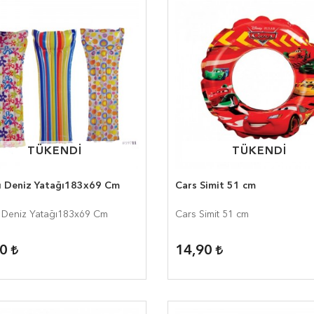
TÜKENDİ
TÜKENDİ
TÜKENDİ
TÜKENDİ
lı Deniz Yatağı183x69 Cm
Cars Simit 51 cm
ı Deniz Yatağı183x69 Cm
Cars Simit 51 cm
50
14,90