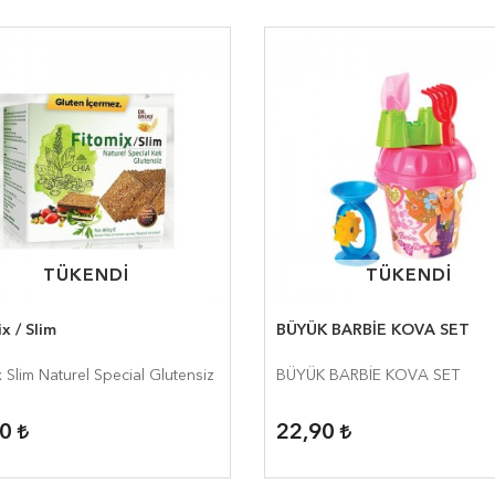
TÜKENDİ
TÜKENDİ
TÜKENDİ
TÜKENDİ
x / Slim
BÜYÜK BARBİE KOVA SET
x Slim Naturel Special Glutensiz
BÜYÜK BARBİE KOVA SET
00
22,90