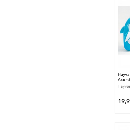
Hayva
Asort
Hayvan
19,