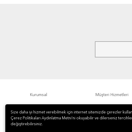
Kurumsal
Müşteri Hizmetleri
Ödeme Seçenekleri
Hakkımızda
Size daha iyi hizmet verebilmek için internet sitemizde çerezler kullan
Çerez Politikaları Aydınlatma Metni’ni okuyabilir ve dilerseniz tercihler
değiştirebilirsiniz.