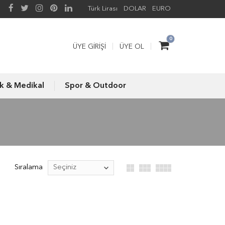
Türk Lirası
DOLAR
EURO
0
ÜYE GIRIŞI
ÜYE OL
ık & Medikal
Spor & Outdoor
Sıralama