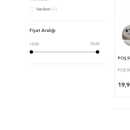
Vardem
(1)
Fiyat Aralığı
20,00
19,00
POŞ.S
POŞ.S
19,