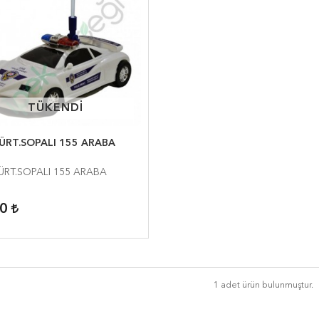
TÜKENDİ
TÜKENDİ
ÜRT.SOPALI 155 ARABA
ÜRT.SOPALI 155 ARABA
90
1 adet ürün bulunmuştur.