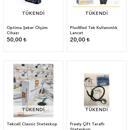
TÜKENDİ
TÜKENDİ
TÜKENDİ
TÜKENDİ
Optima Şeker Ölçüm
PlusMed Tek Kullanımlık
Cihazı
Lancet
50,00
20,00
TÜKENDİ
TÜKENDİ
TÜKENDİ
TÜKENDİ
Tekcell Classic Steteskop
Freely Çift Taraflı
Steteskop