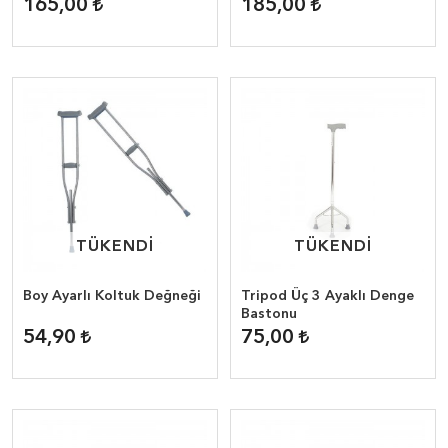
165,00
185,00
TÜKENDİ
TÜKENDİ
TÜKENDİ
TÜKENDİ
Boy Ayarlı Koltuk Değneği
Tripod Üç 3 Ayaklı Denge
Bastonu
54,90
75,00