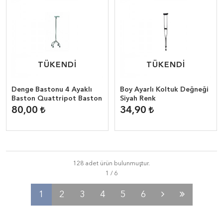
TÜKENDİ
TÜKENDİ
TÜKENDİ
TÜKENDİ
Denge Bastonu 4 Ayaklı
Boy Ayarlı Koltuk Değneği
Baston Quattripot Baston
Siyah Renk
80,00
34,90
128 adet ürün bulunmuştur.
1
2
3
4
5
6