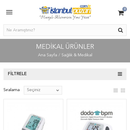
0
MEDIKAL ÜRÜNLER
Ana Sayfa
Sağlık & Medikal
FILTRELE
Sıralama