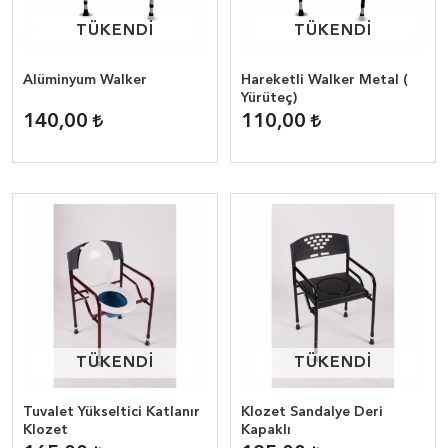
TÜKENDİ
TÜKENDİ
TÜKENDİ
TÜKENDİ
Alüminyum Walker
Hareketli Walker Metal (
Yürüteç)
140,00
110,00
TÜKENDİ
TÜKENDİ
TÜKENDİ
TÜKENDİ
Tuvalet Yükseltici Katlanır
Klozet Sandalye Deri
Klozet
Kapaklı