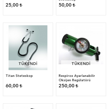
25,00
50,00
TÜKENDİ
TÜKENDİ
TÜKENDİ
TÜKENDİ
Titan Steteskop
Respirox Ayarlanabilir
Oksijen Regülatörü
60,00
250,00