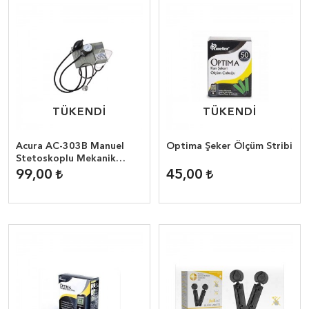
TÜKENDİ
TÜKENDİ
TÜKENDİ
TÜKENDİ
Acura AC-303B Manuel
Optima Şeker Ölçüm Stribi
Stetoskoplu Mekanik
Koldan Ölçer Tansiyon
99,00
45,00
Aleti