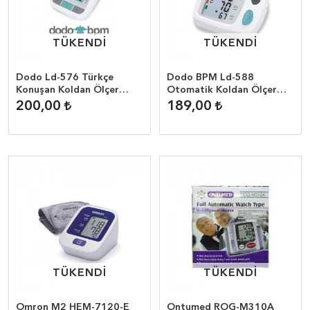
TÜKENDİ
TÜKENDİ
TÜKENDİ
TÜKENDİ
Dodo Ld-576 Türkçe
Dodo BPM Ld-588
Konuşan Koldan Ölçer
Otomatik Koldan Ölçer
Dijital Tansiyon Aleti
Dijital Tansiyon Aleti
200,00
189,00
TÜKENDİ
TÜKENDİ
TÜKENDİ
TÜKENDİ
Omron M2 HEM-7120-E
Ontumed ROG-M310A