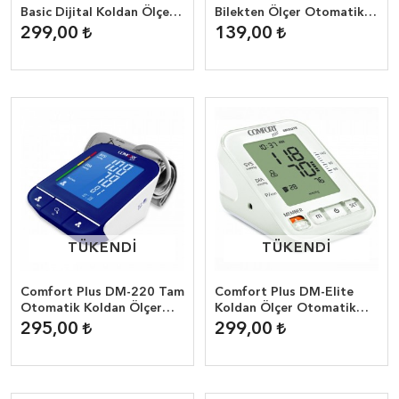
Basic Dijital Koldan Ölçer
Bilekten Ölçer Otomatik
Tansiyon Aleti
Tansiyon Aleti
299,00
139,00
TÜKENDİ
TÜKENDİ
TÜKENDİ
TÜKENDİ
Comfort Plus DM-220 Tam
Comfort Plus DM-Elite
Otomatik Koldan Ölçer
Koldan Ölçer Otomatik
Tansiyon Aleti
Tansiyon Aleti (Adaptör
295,00
299,00
Hediyeli)