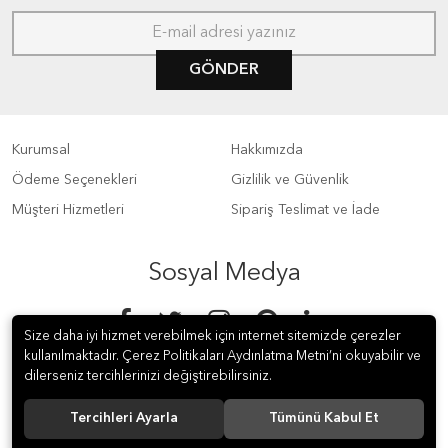
GÖNDER
Kurumsal
Hakkımızda
Ödeme Seçenekleri
Gizlilik ve Güvenlik
Müşteri Hizmetleri
Sipariş Teslimat ve İade
Sosyal Medya
Size daha iyi hizmet verebilmek için internet sitemizde çerezler
kullanılmaktadır. Çerez Politikaları Aydınlatma Metni’ni okuyabilir ve
dilerseniz tercihlerinizi değiştirebilirsiniz.
Tercihleri Ayarla
Tümünü Kabul Et
© 2019 LEMBAY İÇ VE DIŞ TİC. LTD. ŞTİ. Tüm hakları saklıdır.