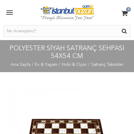
0
POLYESTER SIYAH SATRANÇ SEHPASI
54X54 CM
Ana Sayfa
Ev & Yaşam
Hobi & Oyun
Satranç Takımları