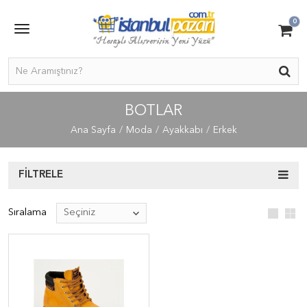
0
BOTLAR
Ana Sayfa
Moda
Ayakkabı
Erkek
FILTRELE
Sıralama