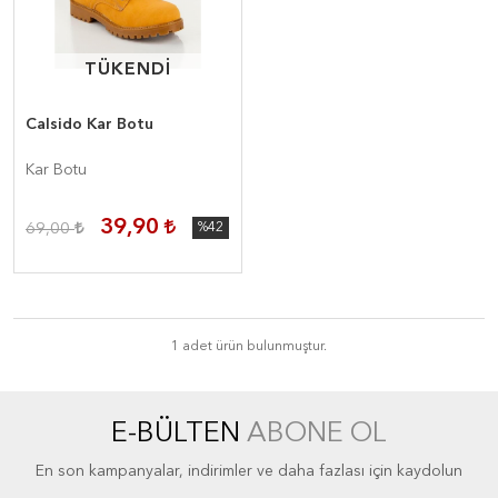
TÜKENDİ
TÜKENDİ
Calsido Kar Botu
Kar Botu
39,90
69,00
%42
1 adet ürün bulunmuştur.
E-BÜLTEN
ABONE OL
En son kampanyalar, indirimler ve daha fazlası için kaydolun