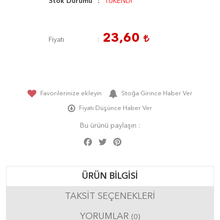
Stok Durumu
TÜKENDİ
23,60
Fiyatı
Favorilerinize ekleyin
Stoğa Girince Haber Ver
Fiyatı Düşünce Haber Ver
Bu ürünü paylaşın :
Facebook
Twitter
Pinterest
Share
ÜRÜN BILGISI
TAKSIT SEÇENEKLERI
YORUMLAR
(0)