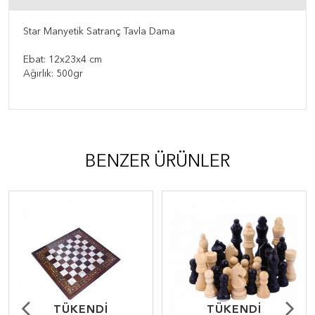
Star Manyetik Satranç Tavla Dama
Ebat: 12x23x4 cm
Ağırlık: 500gr
BENZER ÜRÜNLER
TÜKENDİ
TÜKENDİ
TÜKENDİ
TÜKENDİ