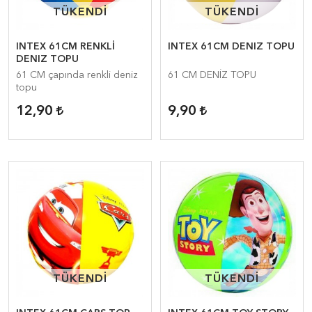
TÜKENDİ
TÜKENDİ
TÜKENDİ
TÜKENDİ
INTEX 61CM RENKLİ
INTEX 61CM DENIZ TOPU
DENIZ TOPU
61 CM çapında renkli deniz
61 CM DENİZ TOPU
topu
12,90
9,90
TÜKENDİ
TÜKENDİ
TÜKENDİ
TÜKENDİ