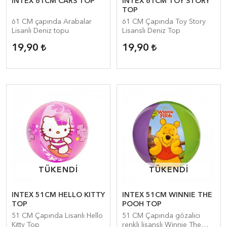
INTEX 61CM CARS TOP
INTEX 61CM TOY STORY
TOP
61 CM çapında Arabalar
61 CM Çapında Toy Story
Lisanlı Deniz topu
Lisanslı Deniz Top
19,90
19,90
TÜKENDİ
TÜKENDİ
TÜKENDİ
TÜKENDİ
INTEX 51CM HELLO KITTY
INTEX 51CM WINNIE THE
TOP
POOH TOP
51 CM Çapında Lisanlı Hello
51 CM Çapında gözalıcı
Kitty Top
renkli lisanslı Winnie The