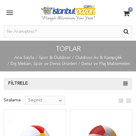
0
TOPLAR
Ana Sayfa
Spor & Outdoor
Outdoor Av & Kampçılık
Dış Mekan, Spor ve Deniz Ürünleri
Deniz ve Plaj Malzemeleri
FILTRELE
Sıralama