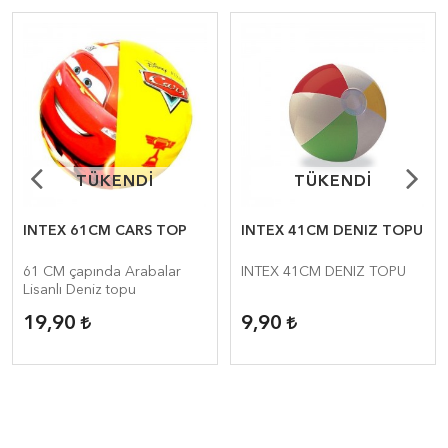
TÜKENDİ
TÜKENDİ
TÜKENDİ
TÜKENDİ
INTEX 61CM CARS TOP
INTEX 41CM DENIZ TOPU
61 CM çapında Arabalar
INTEX 41CM DENIZ TOPU
Lisanlı Deniz topu
19,90
9,90