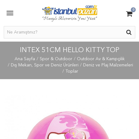
0
INTEX 51CM HELLO KITTY TOP
Ana Sayfa
Spor & Outdoor
Outdoor Av & Kampçılık
Dış Mekan, Spor ve Deniz Ürünleri
Deniz ve Plaj Malzemeleri
Toplar