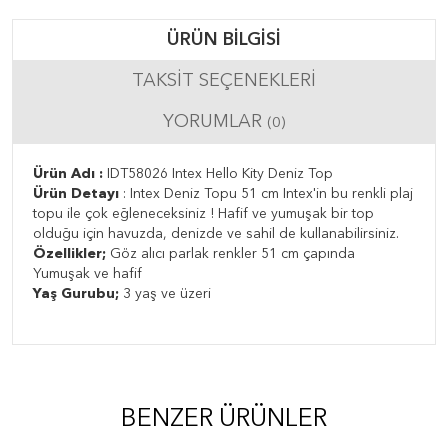
ÜRÜN BILGISI
TAKSIT SEÇENEKLERI
YORUMLAR
(0)
Ürün Adı :
IDT58026 Intex Hello Kity Deniz Top
Ürün Detayı
: Intex Deniz Topu 51 cm Intex'in bu renkli plaj
topu ile çok eğleneceksiniz ! Hafif ve yumuşak bir top
olduğu için havuzda, denizde ve sahil de kullanabilirsiniz.
Özellikler;
Göz alıcı parlak renkler 51 cm çapında
Yumuşak ve hafif
Yaş Gurubu;
3 yaş ve üzeri
BENZER ÜRÜNLER