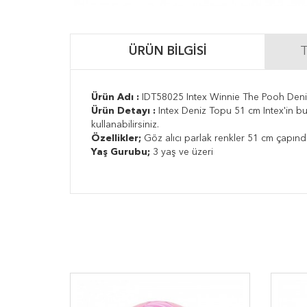
ÜRÜN BILGISI
T
Ürün Adı :
IDT58025 Intex Winnie The Pooh Den
Ürün Detayı :
Intex Deniz Topu 51 cm Intex'in bu
kullanabilirsiniz.
Özellikler;
Göz alıcı parlak renkler 51 cm çapın
Yaş Gurubu;
3 yaş ve üzeri