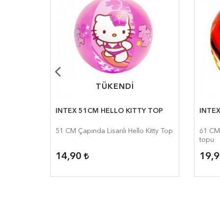
TÜKENDİ
TÜKENDİ
U
INTEX 51CM HELLO KITTY TOP
INTE
51 CM Çapında Lisanlı Hello Kitty Top
61 CM 
topu
14,90
19,