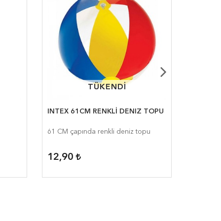
TÜKENDİ
TÜKENDİ
INTEX 61CM RENKLİ DENIZ TOPU
INTEX 
61 CM çapında renkli deniz topu
61 CM Ça
Deniz To
12,90
19,90