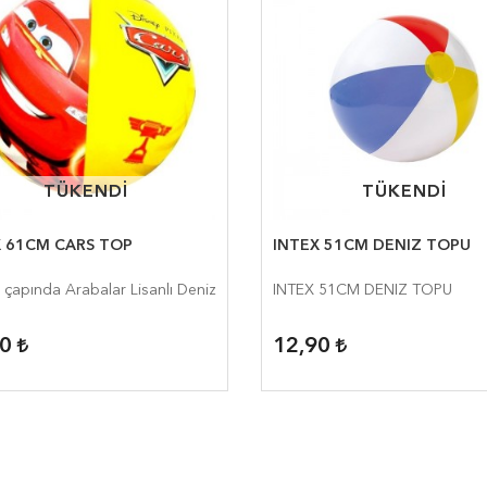
TÜKENDİ
TÜKENDİ
TÜKENDİ
TÜKENDİ
X 61CM CARS TOP
INTEX 51CM DENIZ TOPU
çapında Arabalar Lisanlı Deniz
INTEX 51CM DENIZ TOPU
90
12,90