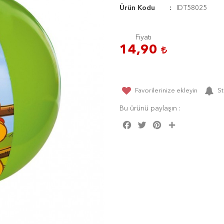
Ürün Kodu
IDT58025
Fiyatı
14,90
Favorilerinize ekleyin
St
Bu ürünü paylaşın :
Facebook
Twitter
Pinterest
Share