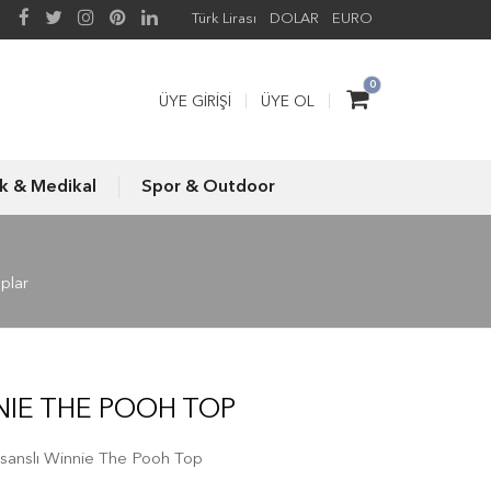
Türk Lirası
DOLAR
EURO
0
ÜYE GIRIŞI
ÜYE OL
ık & Medikal
Spor & Outdoor
plar
NIE THE POOH TOP
lisanslı Winnie The Pooh Top