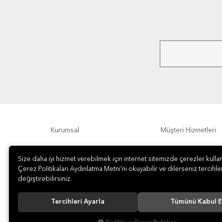
Kurumsal
Müşteri Hizmetleri
Ödeme Seçenekleri
Hakkımızda
Size daha iyi hizmet verebilmek için internet sitemizde çerezler kullan
Çerez Politikaları Aydınlatma Metni’ni okuyabilir ve dilerseniz tercihler
değiştirebilirsiniz.
Tercihleri Ayarla
Tümünü Kabul E