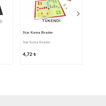
TÜKENDİ
TÜKENDİ
Star Kızma Birader
Star Sol
Star Kızma Birader
Star Solo
4,72
5,90