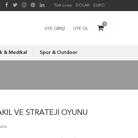
Türk Lirası
DOLAR
EURO
0
ÜYE GIRIŞI
ÜYE OL
ık & Medikal
Spor & Outdoor
KIL VE STRATEJI OYUNU
yunu