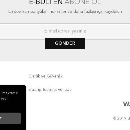
E-BÜLTEN
ABONE OL
En son kampanyalar, indirimler ve daha fazlası için kaydolun
GÖNDER
Gizlilik ve Güvenlik
Sipariş Teslimat ve İade
ılmaktadır.
inizi
t
© 2019 LE