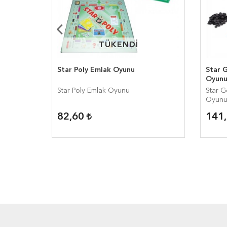
TÜKENDİ
TÜKENDİ
ici Zeka
Star Poly Emlak Oyunu
Star G
Oyun
ci Zeka
Star Poly Emlak Oyunu
Star G
Oyun
82,60
141