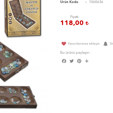
Ürün Kodu
1060636
Fiyatı
118,00
Favorilerinize ekleyin
St
Bu ürünü paylaşın :
Facebook
Twitter
Pinterest
Share