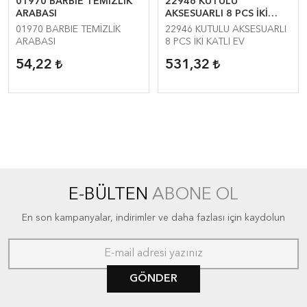
01970 BARBIE TEMİZLİK
22946 KUTULU
ARABASI
AKSESUARLI 8 PCS İKİ
KATLI EV
01970 BARBIE TEMİZLİK
22946 KUTULU AKSESUARLI
ARABASI
8 PCS İKİ KATLI EV
54,22
531,32
E-BÜLTEN
ABONE OL
En son kampanyalar, indirimler ve daha fazlası için kaydolun
GÖNDER