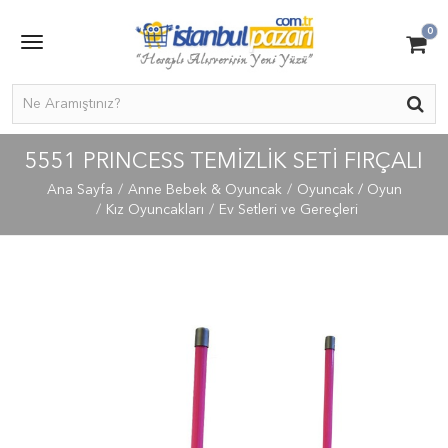
0
5551 PRINCESS TEMİZLİK SETİ FIRÇALI
Ana Sayfa
Anne Bebek & Oyuncak
Oyuncak / Oyun
Kız Oyuncakları
Ev Setleri ve Gereçleri