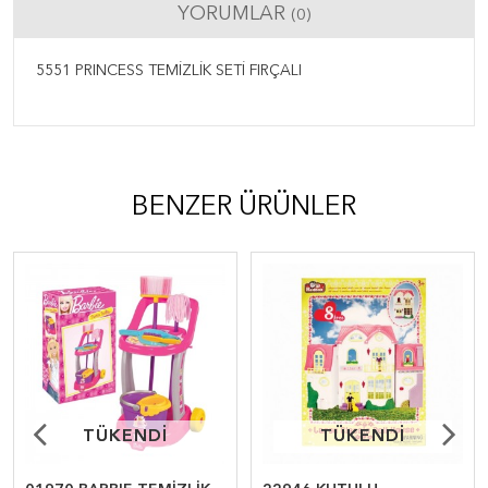
YORUMLAR
(0)
5551 PRINCESS TEMİZLİK SETİ FIRÇALI
BENZER ÜRÜNLER
TÜKENDİ
TÜKENDİ
TÜKENDİ
TÜKENDİ