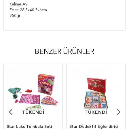
Kelime Avı
Ebat: 26.5x40.5x6cm
950gr
BENZER ÜRÜNLER
TÜKENDİ
TÜKENDİ
TÜKENDİ
TÜKENDİ
Star Lüks Tombala Seti
Star Dedektif Eğlendirici