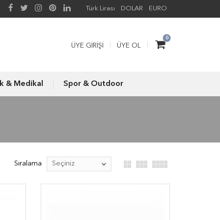
Türk Lirası
DOLAR
EURO
0
ÜYE GIRIŞI
ÜYE OL
ık & Medikal
Spor & Outdoor
Sıralama