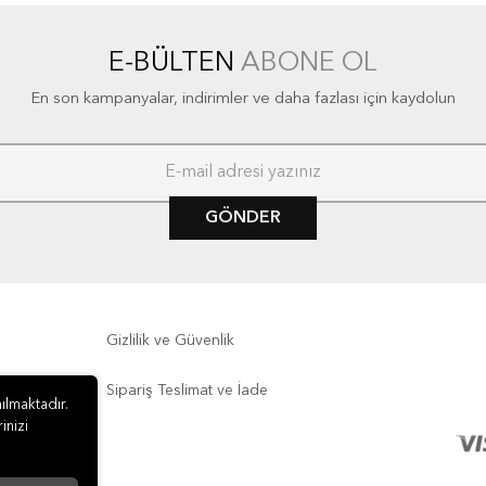
E-BÜLTEN
ABONE OL
En son kampanyalar, indirimler ve daha fazlası için kaydolun
GÖNDER
Gizlilik ve Güvenlik
Sipariş Teslimat ve İade
ılmaktadır.
inizi