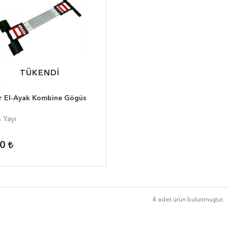
TÜKENDİ
TÜKENDİ
r El-Ayak Kombine Gögüs
 Yayı
00
4 adet ürün bulunmuştur.