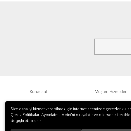
Kurumsal
Müşteri Hizmetleri
Ödeme Seçenekleri
Hakkımızda
Size daha iyi hizmet verebilmek için internet sitemizde çerezler kullan
Çerez Politikaları Aydınlatma Metni’ni okuyabilir ve dilerseniz tercihler
değiştirebilirsiniz.