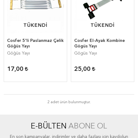
TÜKENDİ
TÜKENDİ
TÜKENDİ
TÜKENDİ
Cosfer 5'li Paslanmaz Çelik
Cosfer El-Ayak Kombine
Göğüs Yayı
Gögüs Yayı
Göğüs Yayı
Gögüs Yayı
17,00
25,00
2 adet ürün bulunmuştur.
E-BÜLTEN
ABONE OL
En son kampanyalar, indirimler ve daha fazlası için kaydolun