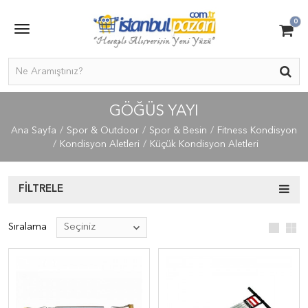
0
GÖĞÜS YAYI
Ana Sayfa
Spor & Outdoor
Spor & Besin
Fitness Kondisyon
Kondisyon Aletleri
Küçük Kondisyon Aletleri
FILTRELE
Sıralama