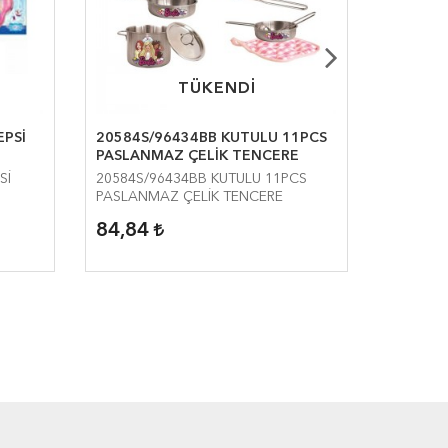
TÜKENDİ
TÜKENDİ
EPSİ
20584S/96434BB KUTULU 11PCS
0341 TE
PASLANMAZ ÇELİK TENCERE
Sİ
20584S/96434BB KUTULU 11PCS
0341 TEP
PASLANMAZ ÇELİK TENCERE
84,84
14,04