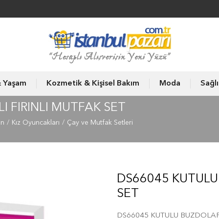
& Yaşam
Kozmetik & Kişisel Bakım
Moda
Sağl
 FIRINLI MUTFAK SET
un
Kız Oyuncakları
Çay ve Mutfak Setleri
DS66045 KUTULU 
SET
DS66045 KUTULU BUZDOLAPL