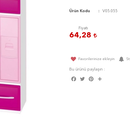
Ürün Kodu
V05.055
Fiyatı
64,28
Favorilerinize ekleyin
St
Bu ürünü paylaşın :
Facebook
Twitter
Pinterest
Share