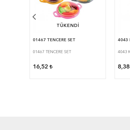
TÜKENDİ
TÜKENDİ
Ü SET
01467 TENCERE SET
4043 
SET
01467 TENCERE SET
4043 
16,52
8,3