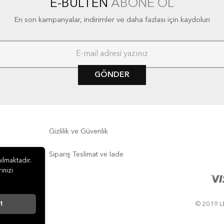
E-BÜLTEN
ABONE OL
En son kampanyalar, indirimler ve daha fazlası için kaydolun
GÖNDER
Gizlilik ve Güvenlik
Sipariş Teslimat ve İade
ılmaktadır.
inizi
t
© 2019 LE