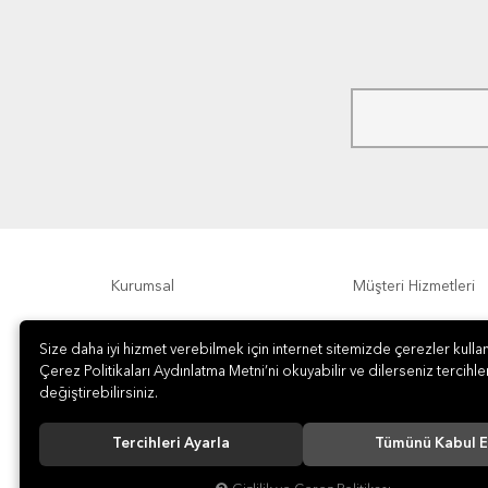
Kurumsal
Müşteri Hizmetleri
Ödeme Seçenekleri
Hakkımızda
Size daha iyi hizmet verebilmek için internet sitemizde çerezler kullan
Çerez Politikaları Aydınlatma Metni’ni okuyabilir ve dilerseniz tercihler
değiştirebilirsiniz.
Tercihleri Ayarla
Tümünü Kabul E