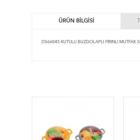
ÜRÜN BILGISI
T
DS66045 KUTULU BUZDOLAPLI FIRINLI MUTFAK S