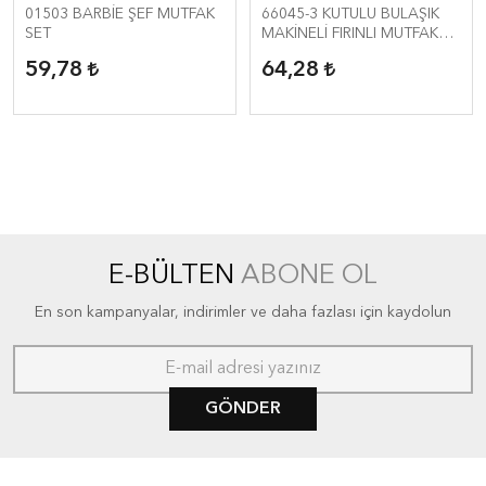
SET
01503 BARBİE ŞEF MUTFAK
66045-3 KUTULU BULAŞIK
SET
MAKİNELİ FIRINLI MUTFAK
SET
59,78
64,28
E-BÜLTEN
ABONE OL
En son kampanyalar, indirimler ve daha fazlası için kaydolun
GÖNDER