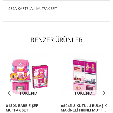
689A KARTELALI MUTFAK SETİ
BENZER ÜRÜNLER
TÜKENDİ
TÜKENDİ
TÜKENDİ
TÜKENDİ
01503 BARBİE ŞEF
66045-3 KUTULU BULAŞIK
MUTFAK SET
MAKİNELİ FIRINLI MUTFAK