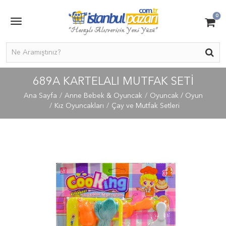
0
689A KARTELALI MUTFAK SETİ
Ana Sayfa
Anne Bebek & Oyuncak
Oyuncak / Oyun
Kız Oyuncakları
Çay ve Mutfak Setleri