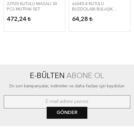
MAKİNASI
22920 KUTULU MASALI 30
66045-4 KUTULU
PCS MUTFAK SET
BUZDOLABI BULAŞIK
MAKİNASI
472,24
64,28
E-BÜLTEN
ABONE OL
En son kampanyalar, indirimler ve daha fazlası için kaydolun
GÖNDER