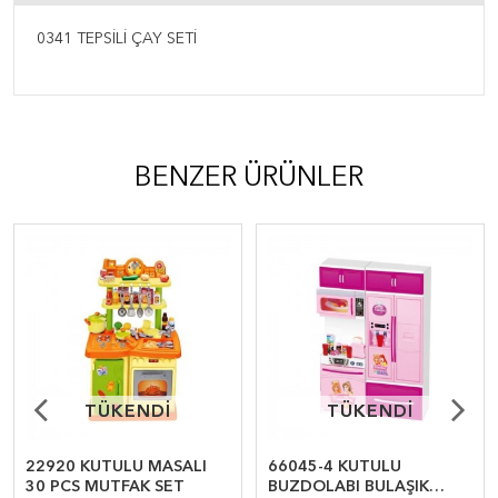
0341 TEPSİLİ ÇAY SETİ
BENZER ÜRÜNLER
TÜKENDİ
TÜKENDİ
TÜKENDİ
TÜKENDİ
22920 KUTULU MASALI
66045-4 KUTULU
30 PCS MUTFAK SET
BUZDOLABI BULAŞIK