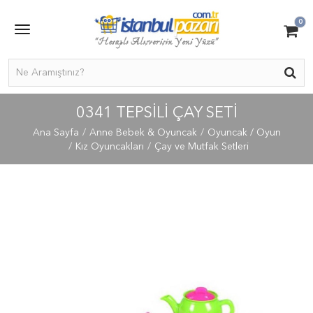
0
0341 TEPSİLİ ÇAY SETİ
Ana Sayfa
Anne Bebek & Oyuncak
Oyuncak / Oyun
Kız Oyuncakları
Çay ve Mutfak Setleri