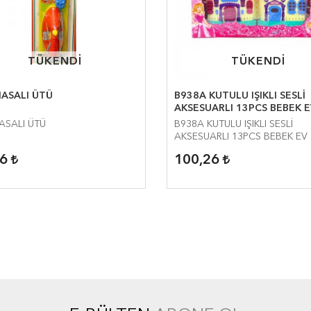
TÜKENDİ
TÜKENDİ
TÜKENDİ
TÜKENDİ
MASALI ÜTÜ
B938A KUTULU IŞIKLI SESLİ
AKSESUARLI 13PCS BEBEK E
ASALI ÜTÜ
B938A KUTULU IŞIKLI SESLİ
AKSESUARLI 13PCS BEBEK EV
36
100,26