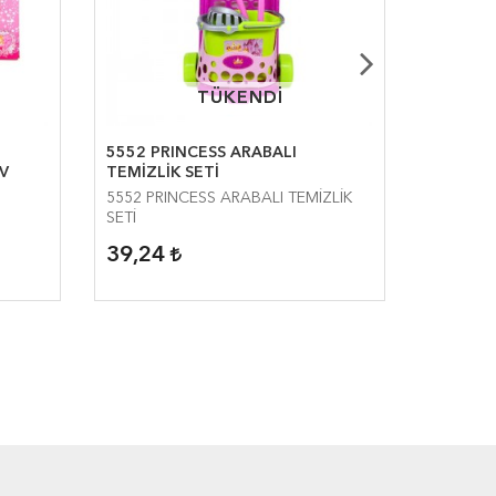
TÜKENDİ
TÜKENDİ
5552 PRINCESS ARABALI
0385 K
V
TEMİZLİK SETİ
5552 PRINCESS ARABALI TEMİZLİK
0385 KÜ
SETİ
39,24
9,80