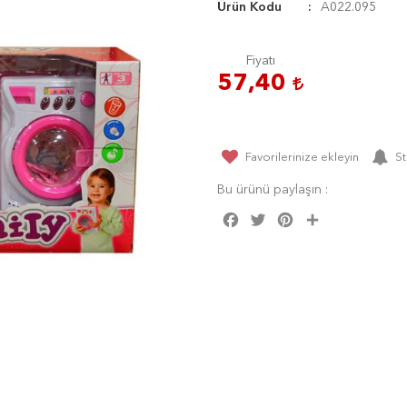
Ürün Kodu
A022.095
Fiyatı
57,40
Favorilerinize ekleyin
St
Bu ürünü paylaşın :
Facebook
Twitter
Pinterest
Share