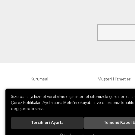
Kurumsal
Müşteri Hizmetleri
Ödeme Seçenekleri
Hakkımızda
Size daha iyi hizmet verebilmek için internet sitemizde çerezler kullan
Çerez Politikaları Aydınlatma Metni’ni okuyabilir ve dilerseniz tercihler
değiştirebilirsiniz.
Tercihleri Ayarla
Tümünü Kabul E