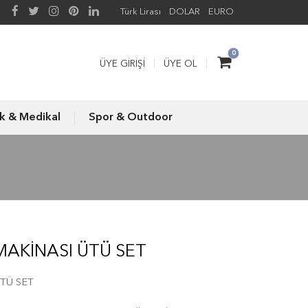
Türk Lirası
DOLAR
EURO
0
ÜYE GIRIŞI
ÜYE OL
ık & Medikal
Spor & Outdoor
MAKİNASI ÜTÜ SET
TÜ SET