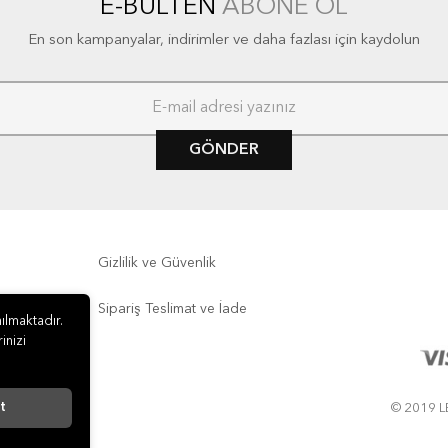
E-BÜLTEN
ABONE OL
En son kampanyalar, indirimler ve daha fazlası için kaydolun
GÖNDER
Gizlilik ve Güvenlik
Sipariş Teslimat ve İade
ılmaktadır.
inizi
t
© 2019 LE