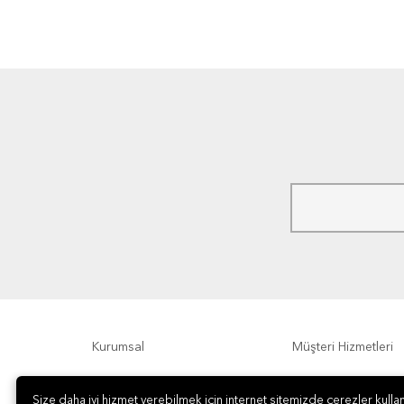
Kurumsal
Müşteri Hizmetleri
Ödeme Seçenekleri
Hakkımızda
Size daha iyi hizmet verebilmek için internet sitemizde çerezler kullan