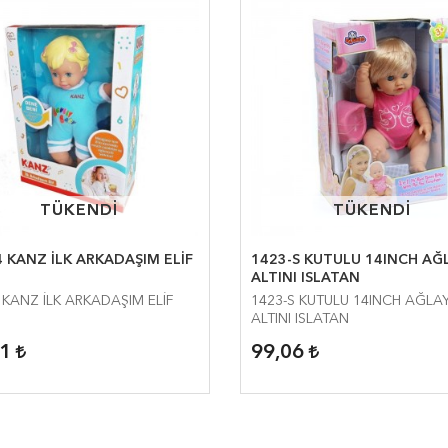
TÜKENDİ
TÜKENDİ
TÜKENDİ
TÜKENDİ
 KANZ İLK ARKADAŞIM ELİF
1423-S KUTULU 14INCH AĞ
ALTINI ISLATAN
 KANZ İLK ARKADAŞIM ELİF
1423-S KUTULU 14INCH AĞLA
ALTINI ISLATAN
01
99,06