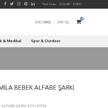
Türk Lirası
DOLAR
EURO
0
ÜYE GIRIŞI
ÜYE OL
ık & Medikal
Spor & Outdoor
MİLA BEBEK ALFABE ŞARKI
K ALFABE ŞARKI SÖYLEYEN