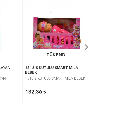
TÜKENDİ
TÜKENDİ
LAYAN
1518-S KUTULU SMART MILA
ALİCAN
BEBEK
YAN
1518-S KUTULU SMART MILA BEBEK
ALİCAN 
132,36
69,00