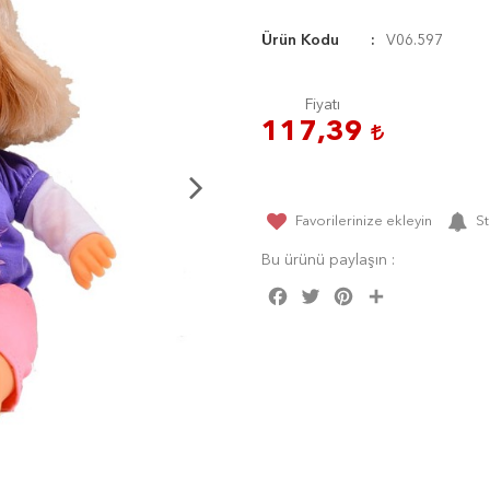
Ürün Kodu
V06.597
Fiyatı
117,39
Favorilerinize ekleyin
St
Bu ürünü paylaşın :
Facebook
Twitter
Pinterest
Share