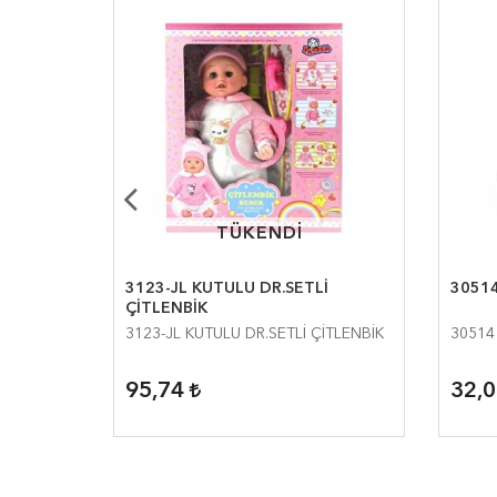
TÜKENDİ
TÜKENDİ
3123-JL KUTULU DR.SETLİ
30514
RAKTİF
ÇİTLENBİK
ONUŞAN
3123-JL KUTULU DR.SETLİ ÇİTLENBİK
30514
K
95,74
32,