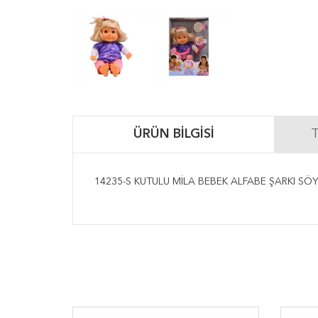
ÜRÜN BILGISI
T
14235-S KUTULU MİLA BEBEK ALFABE ŞARKI SÖ