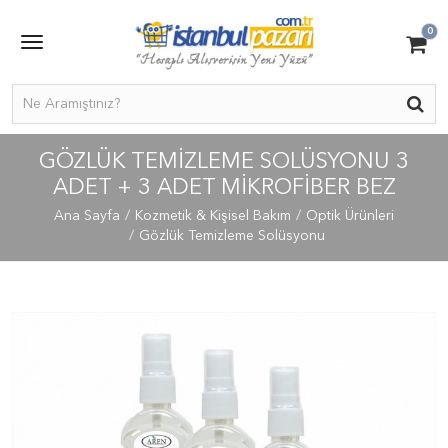
0
GÖZLÜK TEMIZLEME SOLÜSYONU 3
ADET + 3 ADET MIKROFIBER BEZ
Ana Sayfa
Kozmetik & Kişisel Bakım
Optik Ürünleri
Gözlük Temizleme Solüsyonu