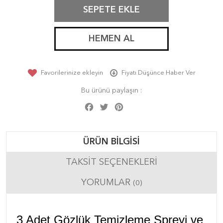
SEPETE EKLE
HEMEN AL
Favorilerinize ekleyin
Fiyatı Düşünce Haber Ver
Bu ürünü paylaşın :
Facebook
Twitter
Pinterest
Share
ÜRÜN BILGISI
TAKSIT SEÇENEKLERI
YORUMLAR
(0)
3 Adet Gözlük Temizleme Spreyi ve