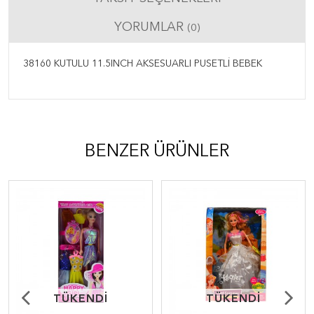
YORUMLAR
(0)
38160 KUTULU 11.5INCH AKSESUARLI PUSETLİ BEBEK
BENZER ÜRÜNLER
TÜKENDİ
TÜKENDİ
TÜKENDİ
TÜKENDİ