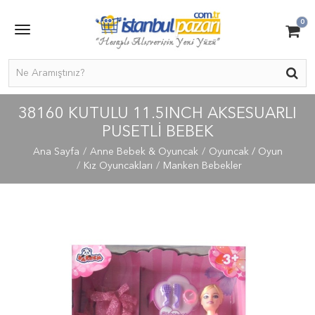
0
38160 KUTULU 11.5INCH AKSESUARLI
PUSETLİ BEBEK
Ana Sayfa
Anne Bebek & Oyuncak
Oyuncak / Oyun
Kız Oyuncakları
Manken Bebekler