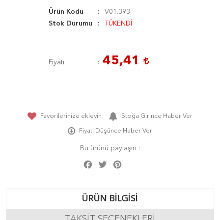
Ürün Kodu
V01.393
Stok Durumu
TÜKENDİ
45,41
Fiyatı
Favorilerinize ekleyin
Stoğa Girince Haber Ver
Fiyatı Düşünce Haber Ver
Bu ürünü paylaşın :
Facebook
Twitter
Pinterest
Share
ÜRÜN BILGISI
TAKSIT SEÇENEKLERI