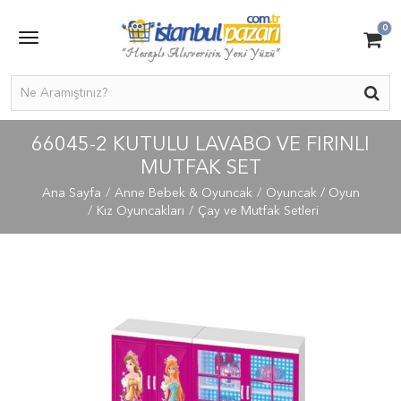
0
66045-2 KUTULU LAVABO VE FIRINLI
MUTFAK SET
Ana Sayfa
Anne Bebek & Oyuncak
Oyuncak / Oyun
Kız Oyuncakları
Çay ve Mutfak Setleri