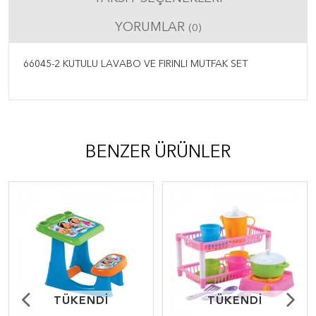
YORUMLAR
(0)
66045-2 KUTULU LAVABO VE FIRINLI MUTFAK SET
BENZER ÜRÜNLER
TÜKENDİ
TÜKENDİ
TÜKENDİ
TÜKENDİ