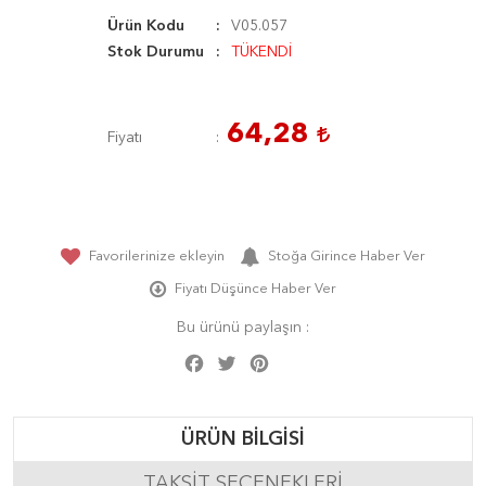
Ürün Kodu
V05.057
Stok Durumu
TÜKENDİ
64,28
Fiyatı
Favorilerinize ekleyin
Stoğa Girince Haber Ver
Fiyatı Düşünce Haber Ver
Bu ürünü paylaşın :
Facebook
Twitter
Pinterest
Share
ÜRÜN BILGISI
TAKSIT SEÇENEKLERI