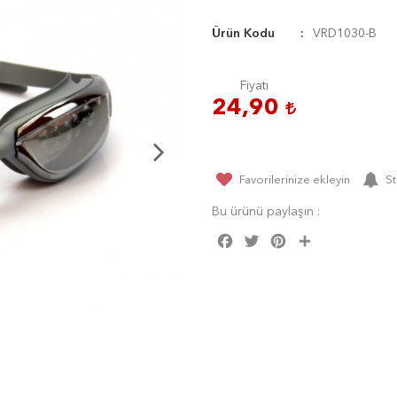
Ürün Kodu
VRD1030-B
Fiyatı
24,90
Favorilerinize ekleyin
St
Bu ürünü paylaşın :
Facebook
Twitter
Pinterest
Share