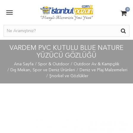
0
VARDEM PVC KUTULU BLUE NATURE
YÜZÜCÜ GÖZLÜĞÜ
Ana Sayfa
Spor & Outdoor
Outdoor Av & Kampçılık
Dış Mekan, Spor ve Deniz Ürünleri
Deniz ve Plaj Malzemeleri
Şnorkel ve Gözlükler