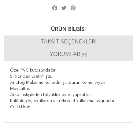
Facebook
Twitter
Pinterest
Share
ÜRÜN BILGISI
TAKSIT SEÇENEKLERI
YORUMLAR
(0)
Özel PVC kutusundadır.
Silikondan Üretilmiştir.
Antifog Malzeme Kullanılmıştır.Burun Kemer Ayarı
Mevcuttur.
Arka lastiğinden büyüklük ayarı yapılabilir.
Kulüplerde, okullarda ve rekreatif kullanıma uygundur.
Ce Li Ürün