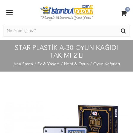
0
STAR PLASTIK A-30 OYUN KAĞIDI
TAKIMI 2´LI
Ana Sayfa
Ev & Yaşam
Hobi & Oyun
Oyun Kağıtları