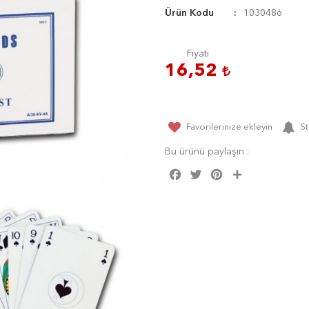
Ürün Kodu
1030486
Fiyatı
16,52
Favorilerinize ekleyin
St
Bu ürünü paylaşın :
Facebook
Twitter
Pinterest
Share