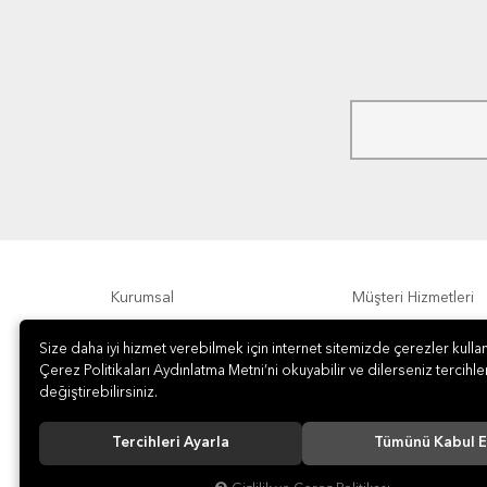
Kurumsal
Müşteri Hizmetleri
Ödeme Seçenekleri
Hakkımızda
Size daha iyi hizmet verebilmek için internet sitemizde çerezler kullan
Çerez Politikaları Aydınlatma Metni’ni okuyabilir ve dilerseniz tercihler
değiştirebilirsiniz.
Tercihleri Ayarla
Tümünü Kabul E