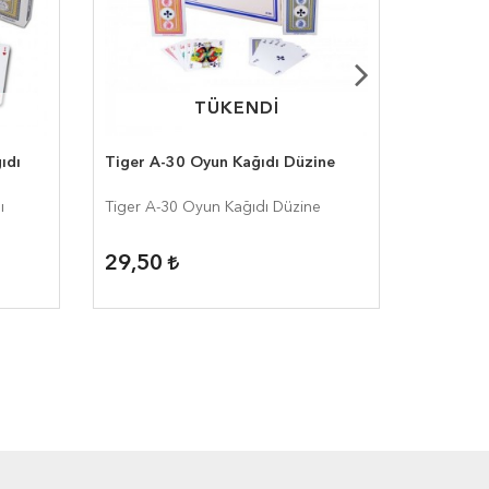
TÜKENDİ
TÜKENDİ
ıdı
Tiger A-30 Oyun Kağıdı Düzine
Star Ay-
ı
Tiger A-30 Oyun Kağıdı Düzine
Star Ay-3
29,50
14,16