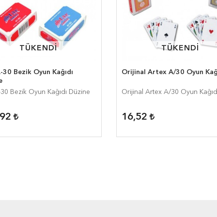
TÜKENDİ
TÜKENDİ
TÜKENDİ
TÜKENDİ
A-30 Bezik Oyun Kağıdı
Orijinal Artex A/30 Oyun Kağ
e
-30 Bezik Oyun Kağıdı Düzine
Orijinal Artex A/30 Oyun Kağıd
,92
16,52