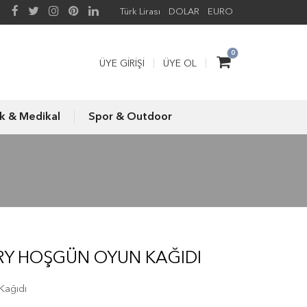
Türk Lirası
DOLAR
EURO
0
ÜYE GIRIŞI
ÜYE OL
ık & Medikal
Spor & Outdoor
RY HOŞGÜN OYUN KAĞIDI
Kağıdı