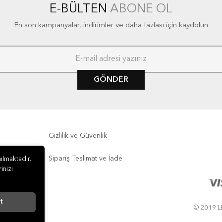
E-BÜLTEN
ABONE OL
En son kampanyalar, indirimler ve daha fazlası için kaydolun
GÖNDER
Gizlilik ve Güvenlik
Sipariş Teslimat ve İade
ılmaktadır.
inizi
t
© 2019 LE