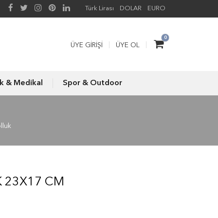
Türk Lirası
DOLAR
EURO
0
ÜYE GIRIŞI
ÜYE OL
ık & Medikal
Spor & Outdoor
lluk
 23X17 CM