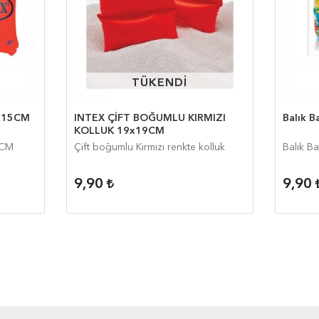
TÜKENDİ
TÜKENDİ
0x15CM
INTEX ÇİFT BOĞUMLU KIRMIZI
Balık B
KOLLUK 19x19CM
5CM
Çift boğumlu Kırmızı renkte kolluk
Balık Ba
9,90
9,90