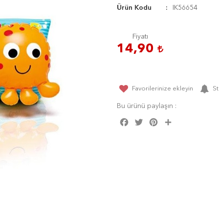
Ürün Kodu
IK56654
Fiyatı
14,90
Favorilerinize ekleyin
St
Bu ürünü paylaşın :
Facebook
Twitter
Pinterest
Share