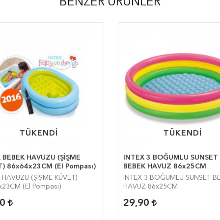
BENZER ÜRÜNLER
TÜKENDİ
TÜKENDİ
TÜKENDİ
TÜKENDİ
 BEBEK HAVUZU (ŞİŞME
INTEX 3 BOĞUMLU SUNSET
) 86x64x23CM (El Pompası)
BEBEK HAVUZ 86x25CM
 HAVUZU (ŞİŞME KÜVET)
INTEX 3 BOĞUMLU SUNSET B
x23CM (El Pompası)
HAVUZ 86x25CM
90
29,90