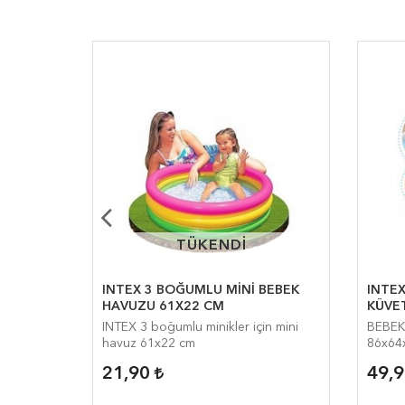
TÜKENDİ
TÜKENDİ
IRAKLI
INTEX 3 BOĞUMLU MİNİ BEBEK
INTEX
x130CM
HAVUZU 61X22 CM
KÜVET
ı Oyun
INTEX 3 boğumlu minikler için mini
BEBEK
havuz 61x22 cm
86x64
21,90
49,