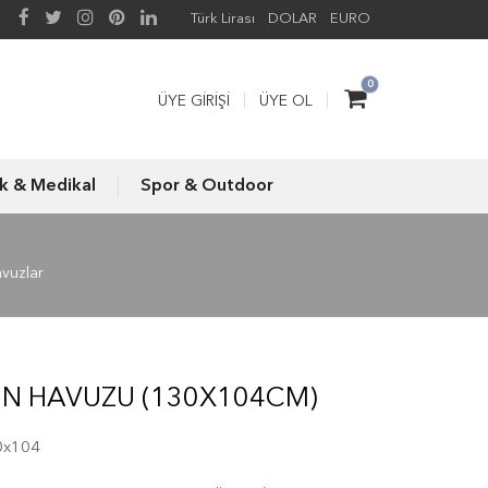
Türk Lirası
DOLAR
EURO
0
ÜYE GIRIŞI
ÜYE OL
ık & Medikal
Spor & Outdoor
vuzlar
UN HAVUZU (130X104CM)
0x104