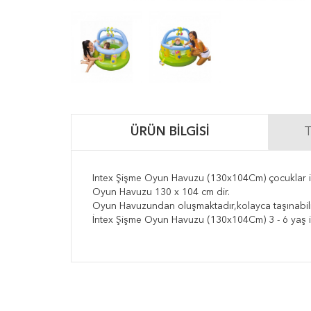
ÜRÜN BILGISI
T
Intex Şişme Oyun Havuzu (130x104Cm) çocuklar içi
Oyun Havuzu 130 x 104 cm dir.
Oyun Havuzundan oluşmaktadır,kolayca taşınabili
İntex Şişme Oyun Havuzu (130x104Cm) 3 - 6 yaş i