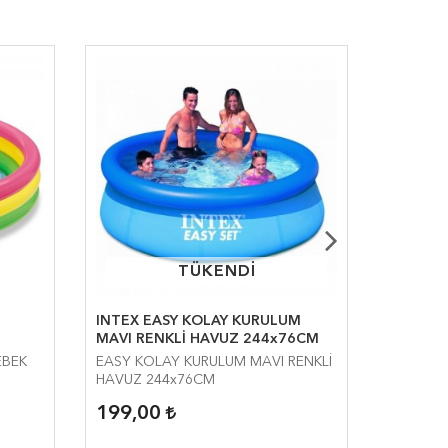
TÜKENDİ
TÜKENDİ
INTEX EASY KOLAY KURULUM
INTEX 
MAVI RENKLİ HAVUZ 244x76CM
86x25 
EBEK
EASY KOLAY KURULUM MAVI RENKLİ
Gökkuşağ
HAVUZ 244x76CM
cm
199,00
24,90