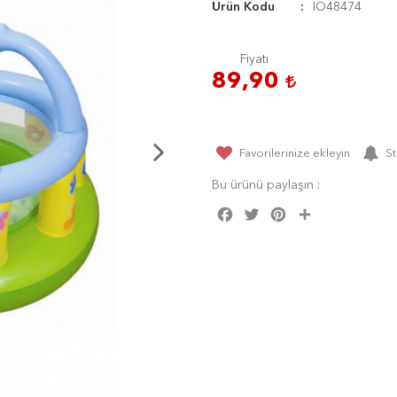
Ürün Kodu
IO48474
Fiyatı
89,90
Favorilerinize ekleyin
St
Bu ürünü paylaşın :
Facebook
Twitter
Pinterest
Share