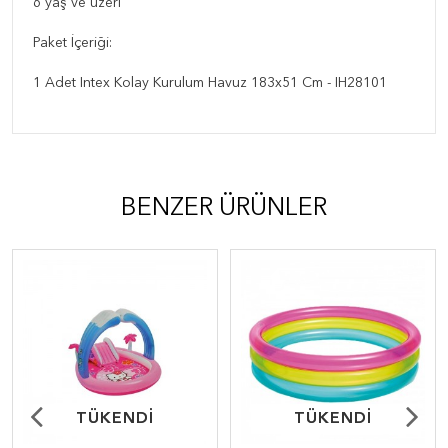
6 yaş ve üzeri
Paket İçeriği:
1 Adet Intex Kolay Kurulum Havuz 183x51 Cm - IH28101
BENZER ÜRÜNLER
TÜKENDİ
TÜKENDİ
TÜKENDİ
TÜKENDİ