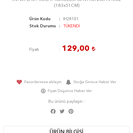
(183x51CM)
Ürün Kodu
IH28101
Stok Durumu
TÜKENDİ
129,00
Fiyatı
Favorilerinize ekleyin
Stoğa Girince Haber Ver
Fiyatı Düşünce Haber Ver
Bu ürünü paylaşın :
Facebook
Twitter
Pinterest
Share
ÜRÜN BILGISI