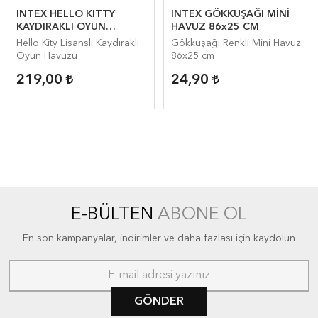
INTEX HELLO KITTY
INTEX GÖKKUŞAĞI MİNİ
KAYDIRAKLI OYUN
HAVUZ 86x25 CM
HAVUZU 211x163x130CM
Hello Kity Lisanslı Kaydıraklı
Gökkuşağı Renkli Mini Havuz
Oyun Havuzu
86x25 cm
219,00
24,90
E-BÜLTEN
ABONE OL
En son kampanyalar, indirimler ve daha fazlası için kaydolun
GÖNDER