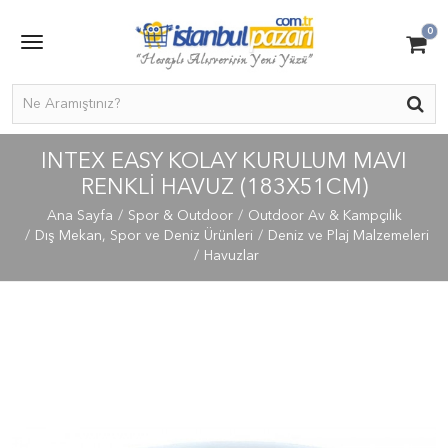
0
INTEX EASY KOLAY KURULUM MAVI
RENKLİ HAVUZ (183X51CM)
Ana Sayfa
Spor & Outdoor
Outdoor Av & Kampçılık
Dış Mekan, Spor ve Deniz Ürünleri
Deniz ve Plaj Malzemeleri
Havuzlar