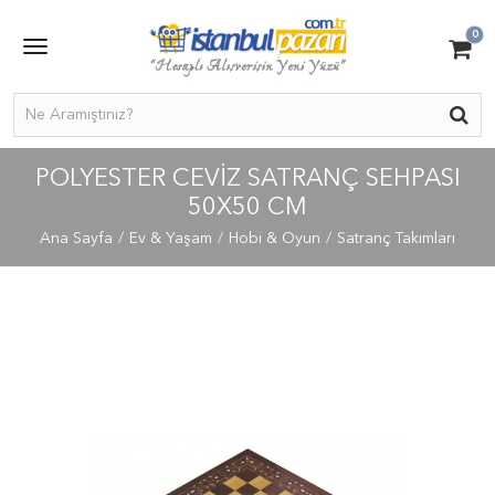
0
POLYESTER CEVIZ SATRANÇ SEHPASI
50X50 CM
Ana Sayfa
Ev & Yaşam
Hobi & Oyun
Satranç Takımları