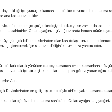
ayanıklılığı için yumuşak katmanlarla birlikte devrimsel bir tasarıma sa
r ana kaslarınızı tetikler.
vletleri 'nden en gelişmiş teknolojiyle birlikte yakın zamanda tasarlan
r tasarıma sahiptirler. Onları ayağınıza giydiğiniz anda hemen bütün fayd
yürüyüşün çok bilinen etkilerinden olan kan dolaşımınızın düzenlenmesi
mızı güçlendirmek için sırtımızın dikliğini korumanıza yardım eder.
büyük bir fark olarak yürürken darbeyi tamamen emen katmanlarının özgün 
 kasları uyarmak için stratejik konumlarda tampon görevi yapan eğimli ta
ımlar Atın.
k Devletlerinden en gelişmiş teknolojiyle birlikte yakın zamanda tasar
ern kadınlar için özel bir tasarıma sahiptirler. Onları ayağınıza giydiği