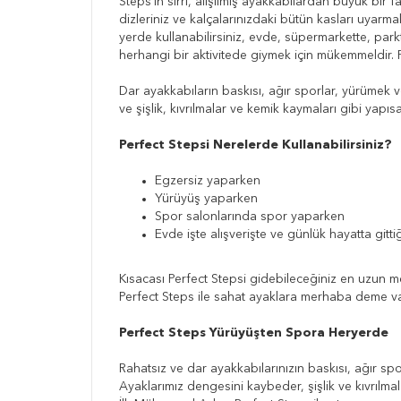
Steps'in sırrı, alışılmış ayakkabılardan büyük bir
dizleriniz ve kalçalarınızdaki bütün kasları uyarm
yerde kullanabilirsiniz, evde, süpermarkette, park
herhangi bir aktivitede giymek için mükemmeldir. 
Dar ayakkabıların baskısı, ağır sporlar, yürümek 
ve şişlik, kıvrılmalar ve kemik kaymaları gibi yapısa
Perfect Stepsi Nerelerde Kullanabilirsiniz?
Egzersiz yaparken
Yürüyüş yaparken
Spor salonlarında spor yaparken
Evde işte alışverişte ve günlük hayatta gitti
Kısacası Perfect Stepsi gidebileceğiniz en uzun mes
Perfect Steps ile sahat ayaklara merhaba deme vak
Perfect Steps Yürüyüşten Spora Heryerde
Rahatsız ve dar ayakkabılarınızın baskısı, ağır s
Ayaklarımız dengesini kaybeder, şişlik ve kıvrılmal