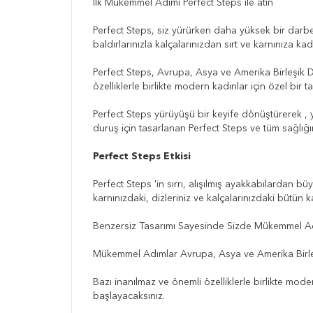
İlk Mükemmel Adımı Perfect Steps ile atın
Perfect Steps, siz yürürken daha yüksek bir darbe d
baldırlarınızla kalçalarınızdan sırt ve karnınıza kada
Perfect Steps, Avrupa, Asya ve Amerika Birleşik De
özelliklerle birlikte modern kadınlar için özel bi
Perfect Steps yürüyüşü bir keyife dönüştürerek , 
duruş için tasarlanan Perfect Steps ve tüm sağlığı
Perfect Steps Etkisi
Perfect Steps 'in sırrı, alışılmış ayakkabılardan 
karnınızdaki, dizleriniz ve kalçalarınızdaki bütün
Benzersiz Tasarımı Sayesinde Sizde Mükemmel Ad
Mükemmel Adımlar Avrupa, Asya ve Amerika Birleşi
Bazı inanılmaz ve önemli özelliklerle birlikte mod
başlayacaksınız.