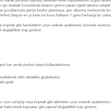
 fark olarak yürürken darbeyi tamamen emen katmanlarının özgün tasarımın
ak için stratejik konumlarda tampon görevi yapan eğimli tabana sahiptir. 
ta çocuklarınızla günün keyfini çıkarmaya, işte, alışveriş merkezinde b
Perfect Stepsin en iyi kısmı ise bunu haftanın 7 günü herhangi bir zam
ve koşmak gibi hareketlerin uzun vadede ayaklarımız üzerinde olumsuz 
l değişiklikler baş gösterir.
ğiniz her yerde perfect stepsi kullanabilirsiniz.
afelerde dahi rahatlıkla giyebilirsiniz.
ti geldi.
por, uzun yürüyüş veya koşmak gibi aktiviteler uzun vadede ayaklarımız 
ar hatta kemik kaymaları gibi yapısal değişiklikler baş gösterir.