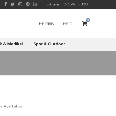
Türk Lirası
DOLAR
EURO
0
ÜYE GIRIŞI
ÜYE OL
ık & Medikal
Spor & Outdoor
ss Ayakkabısı