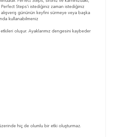
dadır. Perfect Steps, sırtınız ve karnınızdaki,
Perfect Steps'i istediğiniz zaman istediğiniz
ir alışveriş gününün keyfini sürmeye veya başka
anda kullanabilmeniz
etkileri oluşur. Ayaklarımız dengesini kaybeder
üzerinde hiç de olumlu bir etki oluşturmaz.