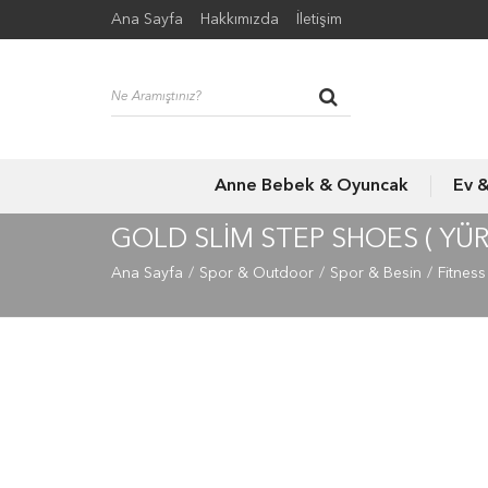
Ana Sayfa
Hakkımızda
İletişim
Anne Bebek & Oyuncak
Ev 
GOLD SLIM STEP SHOES ( YÜR
Ana Sayfa
Spor & Outdoor
Spor & Besin
Fitnes