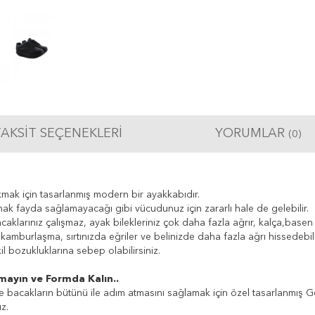
AKSIT SEÇENEKLERI
YORUMLAR
(0)
ak için tasarlanmış modern bir ayakkabıdır.
ak fayda sağlamayacağı gibi vücudunuz için zararlı hale de gelebilir.
aklarınız çalışmaz, ayak bilekleriniz çok daha fazla ağrır, kalça,basen 
amburlaşma, sırtınızda eğriler ve belinizde daha fazla ağrı hissedebili
l bozukluklarına sebep olabilirsiniz.
mayın ve Formda Kalın..
acakların bütünü ile adım atmasını sağlamak için özel tasarlanmış Gol
z.