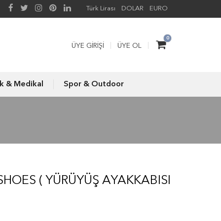
Türk Lirası
DOLAR
EURO
0
ÜYE GIRIŞI
ÜYE OL
ık & Medikal
Spor & Outdoor
SHOES ( YÜRÜYÜŞ AYAKKABISI