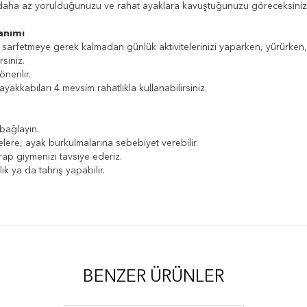
 daha az yorulduğunuzu ve rahat ayaklara kavuştuğunuzu göreceksiniz
anımı
sarfetmeye gerek kalmadan günlük aktivitelerinizi yaparken, yürürken, e
rsiniz.
nerilir.
yakkabıları 4 mevsim rahatlıkla kullanabilirsiniz.
 bağlayın.
ere, ayak burkulmalarına sebebiyet verebilir.
rap giymenizi tavsiye ederiz.
k ya da tahriş yapabilir.
BENZER ÜRÜNLER