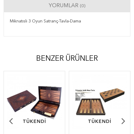
YORUMLAR
(0)
Mıknatıslı 3 Oyun Satranç-Tavla-Dama
BENZER ÜRÜNLER
TÜKENDİ
TÜKENDİ
TÜKENDİ
TÜKENDİ