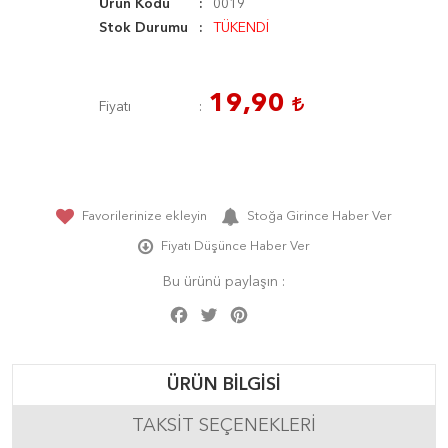
Ürün Kodu
0019
Stok Durumu
TÜKENDİ
19,90
Fiyatı
Favorilerinize ekleyin
Stoğa Girince Haber Ver
Fiyatı Düşünce Haber Ver
Bu ürünü paylaşın :
Facebook
Twitter
Pinterest
Share
ÜRÜN BILGISI
TAKSIT SEÇENEKLERI