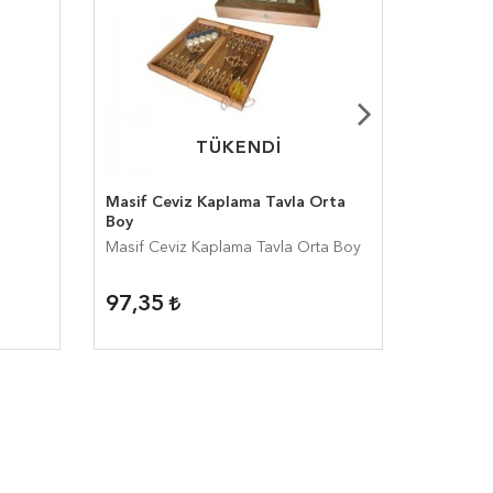
TÜKENDİ
TÜKENDİ
Masif Ceviz Kaplama Tavla Orta
Star Pol
Boy
Masif Ceviz Kaplama Tavla Orta Boy
Star Poly
97,35
87,32