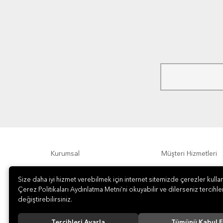
Kurumsal
Müşteri Hizmetleri
Ödeme Seçenekleri
Hakkımızda
Size daha iyi hizmet verebilmek için internet sitemizde çerezler kullan
Çerez Politikaları Aydınlatma Metni’ni okuyabilir ve dilerseniz tercihler
değiştirebilirsiniz.
Tercihleri Ayarla
Tümünü Kabul E