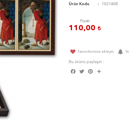
Ürün Kodu
1021408
Fiyatı
110,00
Favorilerinize ekleyin
St
Bu ürünü paylaşın :
Facebook
Twitter
Pinterest
Share