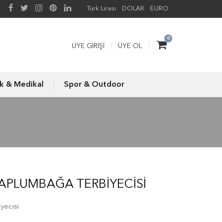
Türk Lirası
DOLAR
EURO
0
ÜYE GIRIŞI
ÜYE OL
ık & Medikal
Spor & Outdoor
KAPLUMBAĞA TERBIYECISI
yecisi