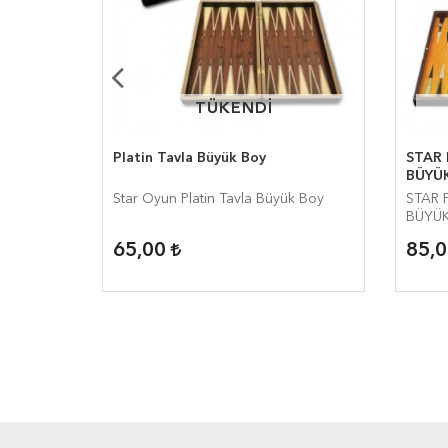
TÜKENDİ
TÜKENDİ
Platin Tavla Büyük Boy
STAR
BÜYÜ
Star Oyun Platin Tavla Büyük Boy
STAR 
BÜYÜ
65,00
85,