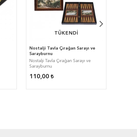
TÜKENDİ
TÜKENDİ
Nostalji Tavla Çırağan Sarayı ve
Star Yak
Sarayburnu
Nostalji Tavla Çırağan Sarayı ve
Star Yak
Sarayburnu
110,00
65,00