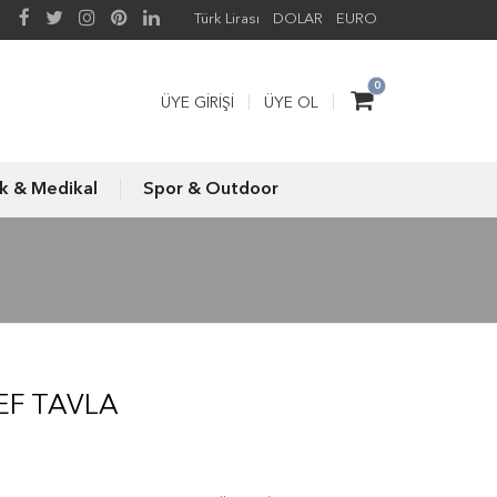
Türk Lirası
DOLAR
EURO
0
ÜYE GIRIŞI
ÜYE OL
ık & Medikal
Spor & Outdoor
EF TAVLA