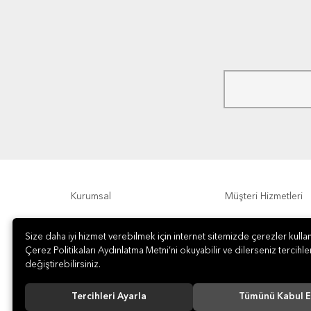
Kurumsal
Müşteri Hizmetleri
Ödeme Seçenekleri
Hakkımızda
Size daha iyi hizmet verebilmek için internet sitemizde çerezler kullan
Çerez Politikaları Aydınlatma Metni’ni okuyabilir ve dilerseniz tercihler
değiştirebilirsiniz.
Tercihleri Ayarla
Tümünü Kabul E