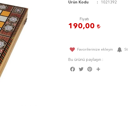
Ürün Kodu
1021392
Fiyatı
190,00
Favorilerinize ekleyin
St
Bu ürünü paylaşın :
Facebook
Twitter
Pinterest
Share