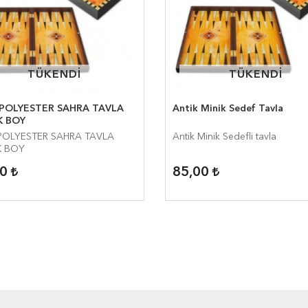
TÜKENDİ
TÜKENDİ
TÜKENDİ
TÜKENDİ
 POLYESTER SAHRA TAVLA
Antik Minik Sedef Tavla
K BOY
POLYESTER SAHRA TAVLA
Antik Minik Sedefli tavla
K BOY
00
85,00