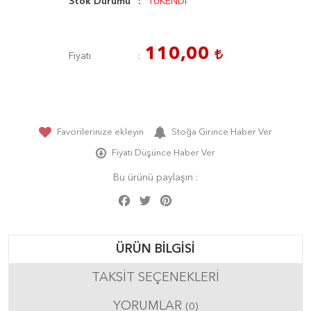
Stok Durumu
TÜKENDİ
110,00
Fiyatı
Favorilerinize ekleyin
Stoğa Girince Haber Ver
Fiyatı Düşünce Haber Ver
Bu ürünü paylaşın :
Facebook
Twitter
Pinterest
Share
ÜRÜN BILGISI
TAKSIT SEÇENEKLERI
YORUMLAR
(0)