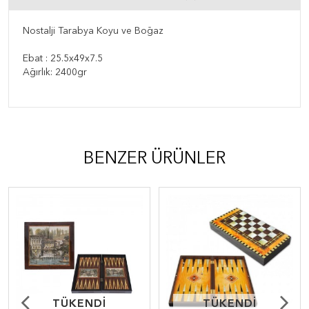
Nostalji Tarabya Koyu ve Boğaz
Ebat : 25.5x49x7.5
Ağırlık: 2400gr
BENZER ÜRÜNLER
TÜKENDİ
TÜKENDİ
TÜKENDİ
TÜKENDİ