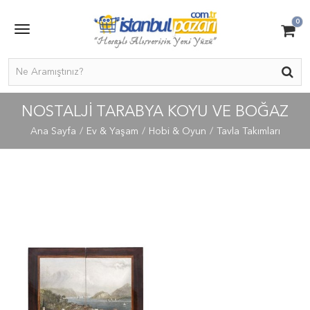
0
NOSTALJI TARABYA KOYU VE BOĞAZ
Ana Sayfa
Ev & Yaşam
Hobi & Oyun
Tavla Takımları