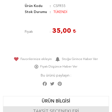
Ürün Kodu
CSFR55
Stok Durumu
TÜKENDİ
35,00
Fiyatı
Favorilerinize ekleyin
Stoğa Girince Haber Ver
Fiyatı Düşünce Haber Ver
Bu ürünü paylaşın :
Facebook
Twitter
Pinterest
Share
ÜRÜN BILGISI
TAKSIT SEÇENEKLERI