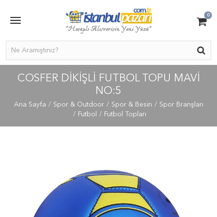
0
COSFER DIKIŞLI FUTBOL TOPU MAVI
NO:5
Ana Sayfa
Spor & Outdoor
Spor & Besin
Spor Branşları
Futbol
Futbol Topları