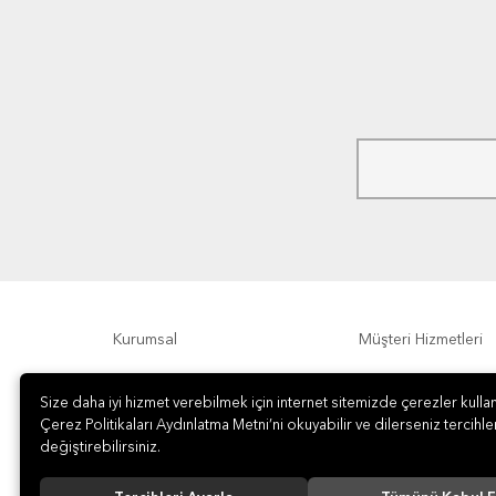
Kurumsal
Müşteri Hizmetleri
Ödeme Seçenekleri
Hakkımızda
Size daha iyi hizmet verebilmek için internet sitemizde çerezler kullan
Çerez Politikaları Aydınlatma Metni’ni okuyabilir ve dilerseniz tercihler
değiştirebilirsiniz.