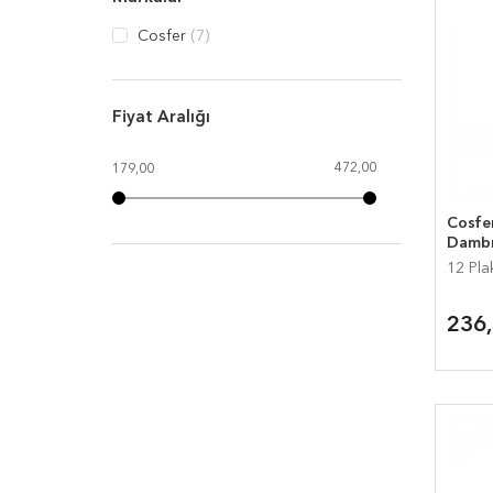
Cosfer
(7)
Fiyat Aralığı
472,00
179,00
Cosfer
Dambı
12 Pla
236