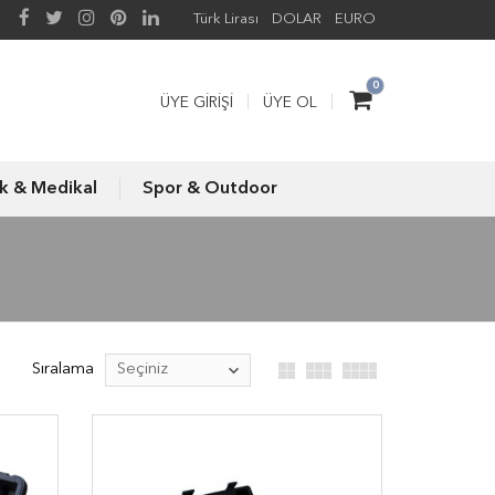
Türk Lirası
DOLAR
EURO
0
ÜYE GIRIŞI
ÜYE OL
ık & Medikal
Spor & Outdoor
Sıralama