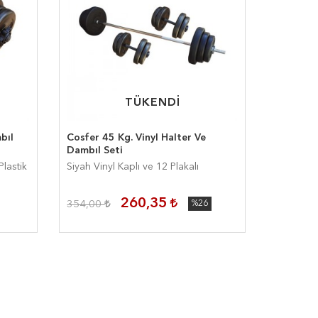
TÜKENDİ
TÜKENDİ
bıl
Cosfer 45 Kg. Vinyl Halter Ve
Dambıl Seti
Plastik
Siyah Vinyl Kaplı ve 12 Plakalı
260,35
354,00
%26