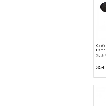
Cosfer
Dambı
Siyah V
354