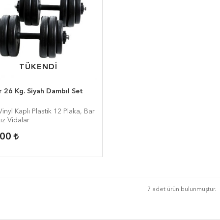
TÜKENDİ
TÜKENDİ
 26 Kg. Siyah Dambıl Set
inyl Kaplı Plastik 12 Plaka, Bar
ız Vidalar
,00
7 adet ürün bulunmuştur.