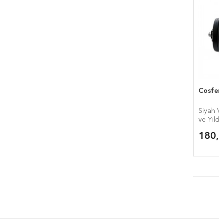
Cosfer
Siyah V
ve Yıld
180