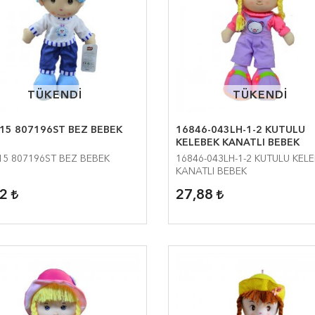
TÜKENDİ
TÜKENDİ
TÜKENDİ
TÜKENDİ
15 807196ST BEZ BEBEK
16846-043LH-1-2 KUTULU
KELEBEK KANATLI BEBEK
5 807196ST BEZ BEBEK
16846-043LH-1-2 KUTULU KEL
KANATLI BEBEK
32
27,88