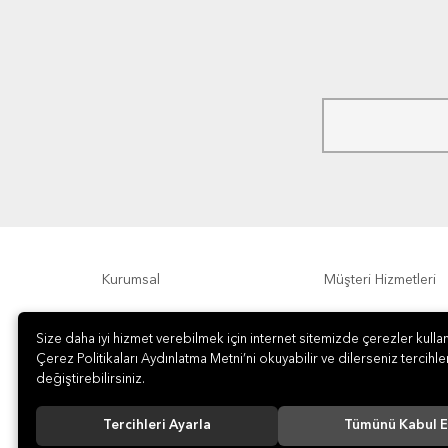
Kurumsal
Müşteri Hizmetleri
Ödeme Seçenekleri
Hakkımızda
Size daha iyi hizmet verebilmek için internet sitemizde çerezler kullan
Çerez Politikaları Aydınlatma Metni’ni okuyabilir ve dilerseniz tercihler
değiştirebilirsiniz.
Tercihleri Ayarla
Tümünü Kabul E