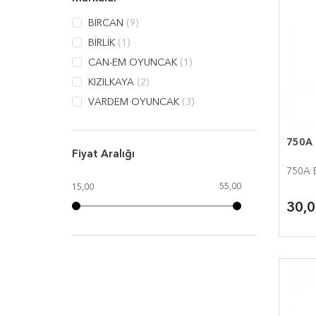
BİRCAN
(9)
BİRLİK
(1)
CAN-EM OYUNCAK
(1)
KIZILKAYA
(2)
VARDEM OYUNCAK
(3)
750A
Fiyat Aralığı
750A 
55,00
15,00
30,