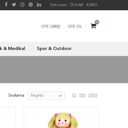
Türk Lirası
DOLAR
EURO
0
ÜYE GIRIŞI
ÜYE OL
ık & Medikal
Spor & Outdoor
Sıralama