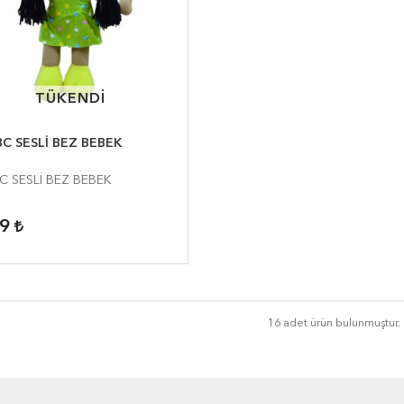
TÜKENDİ
TÜKENDİ
C SESLİ BEZ BEBEK
C SESLİ BEZ BEBEK
99
16 adet ürün bulunmuştur.