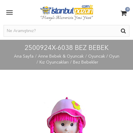
0
2500924X-6038 BEZ BEBEK
Ana Sayfa
Anne Bebek & Oyuncak
Oyuncak / Oyun
Kız Oyuncakları
Bez Bebekler