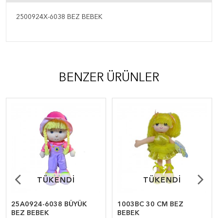
2500924X-6038 BEZ BEBEK
BENZER ÜRÜNLER
TÜKENDİ
TÜKENDİ
TÜKENDİ
TÜKENDİ
25A0924-6038 BÜYÜK
1003BC 30 CM BEZ
BEZ BEBEK
BEBEK