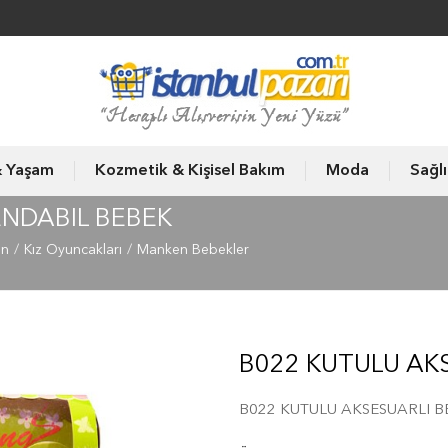
& Yaşam
Kozmetik & Kişisel Bakım
Moda
Sağl
ENDABIL BEBEK
un
Kız Oyuncakları
Manken Bebekler
B022 KUTULU AK
B022 KUTULU AKSESUARLI 