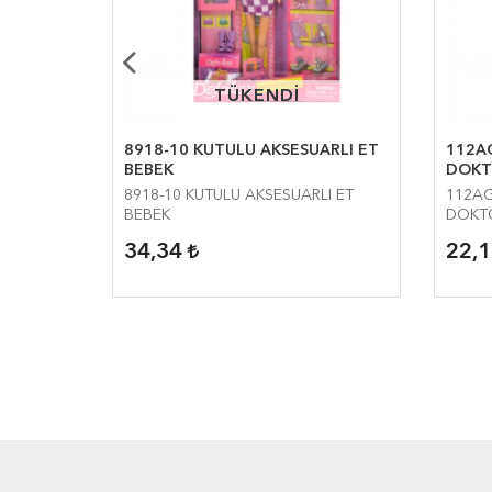
TÜKENDİ
TÜKENDİ
BEBEK
8918-10 KUTULU AKSESUARLI ET
112A
BEBEK
DOKT
EK
8918-10 KUTULU AKSESUARLI ET
112AG
BEBEK
DOKT
34,34
22,