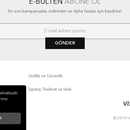
E-BÜLTEN
ABONE OL
En son kampanyalar, indirimler ve daha fazlası için kaydolun
GÖNDER
Gizlilik ve Güvenlik
Sipariş Teslimat ve İade
ılmaktadır.
inizi
t
© 2019 LE