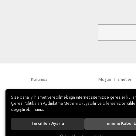
Kurumsal
Müşteri Hizmetleri
Ödeme Seçenekleri
Hakkımızda
Size daha iyi hizmet verebilmek için internet sitemizde çerezler kullan
Çerez Politikaları Aydınlatma Metni’ni okuyabilir ve dilerseniz tercihler
değiştirebilirsiniz.
Tercihleri Ayarla
Tümünü Kabul E