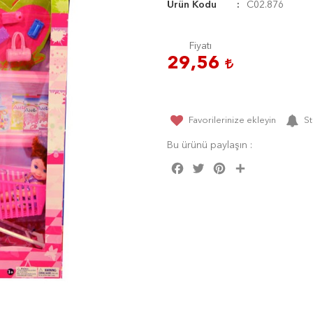
Ürün Kodu
C02.876
Fiyatı
29,56
Favorilerinize ekleyin
St
Bu ürünü paylaşın :
Facebook
Twitter
Pinterest
Share