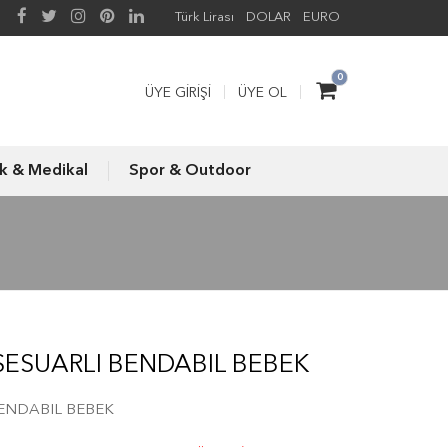
Türk Lirası
DOLAR
EURO
0
ÜYE GIRIŞI
ÜYE OL
ık & Medikal
Spor & Outdoor
SESUARLI BENDABIL BEBEK
BENDABIL BEBEK