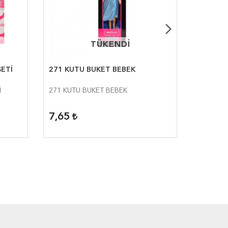
TÜKENDİ
TÜKENDİ
SETİ
271 KUTU BUKET BEBEK
8177-1
BEBEK
İ
271 KUTU BUKET BEBEK
8177-10
7,65
29,33