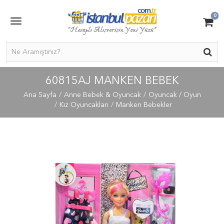
0
60815AJ MANKEN BEBEK
Ana Sayfa
Anne Bebek & Oyuncak
Oyuncak / Oyun
Kız Oyuncakları
Manken Bebekler