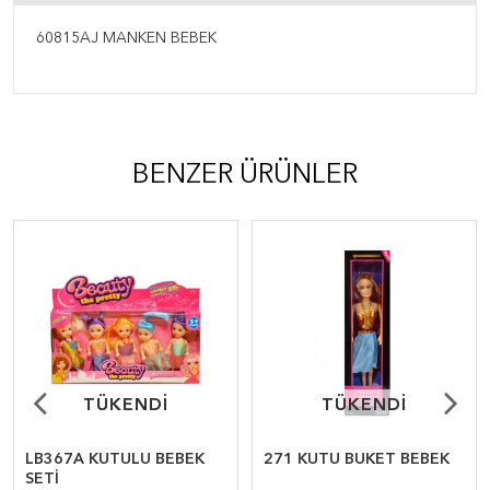
60815AJ MANKEN BEBEK
BENZER ÜRÜNLER
TÜKENDİ
TÜKENDİ
TÜKENDİ
TÜKENDİ
LB367A KUTULU BEBEK
271 KUTU BUKET BEBEK
SETİ