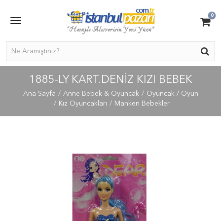
0
1885-LY KART.DENİZ KIZI BEBEK
Ana Sayfa
Anne Bebek & Oyuncak
Oyuncak / Oyun
Kız Oyuncakları
Manken Bebekler