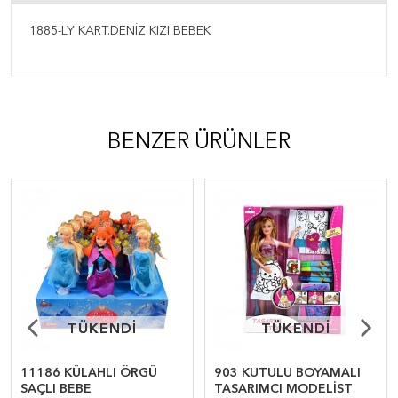
1885-LY KART.DENİZ KIZI BEBEK
BENZER ÜRÜNLER
TÜKENDİ
TÜKENDİ
TÜKENDİ
TÜKENDİ
11186 KÜLAHLI ÖRGÜ
903 KUTULU BOYAMALI
SAÇLI BEBE
TASARIMCI MODELİST