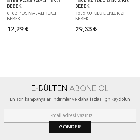
818B POS.MASALI TEKLİ
1806 KUTULU DENİZ KIZI
BEBEK
BEBEK
818B POS.MASALI TEKLİ
1806 KUTULU DENİZ KIZI
BEBEK
BEBEK
12,29
29,33
E-BÜLTEN
ABONE OL
En son kampanyalar, indirimler ve daha fazlası için kaydolun
GÖNDER