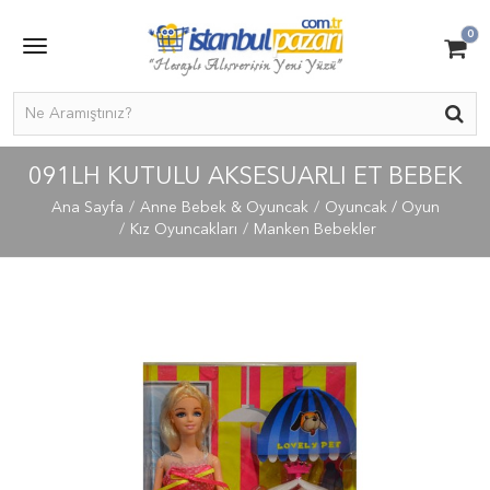
0
091LH KUTULU AKSESUARLI ET BEBEK
Ana Sayfa
Anne Bebek & Oyuncak
Oyuncak / Oyun
Kız Oyuncakları
Manken Bebekler