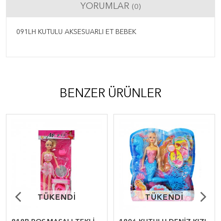
YORUMLAR
(0)
091LH KUTULU AKSESUARLI ET BEBEK
BENZER ÜRÜNLER
TÜKENDİ
TÜKENDİ
TÜKENDİ
TÜKENDİ