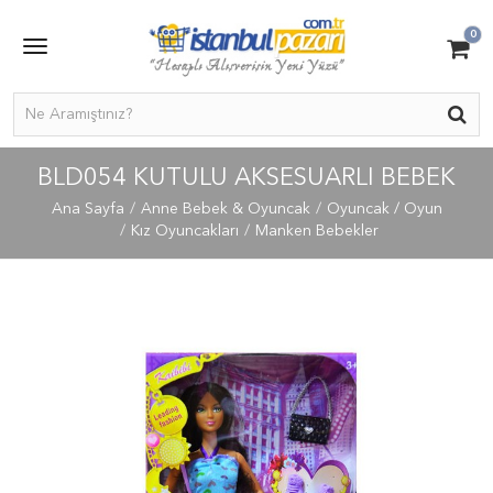
0
BLD054 KUTULU AKSESUARLI BEBEK
Ana Sayfa
Anne Bebek & Oyuncak
Oyuncak / Oyun
Kız Oyuncakları
Manken Bebekler