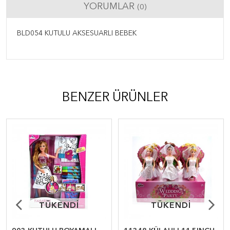
YORUMLAR
(0)
BLD054 KUTULU AKSESUARLI BEBEK
BENZER ÜRÜNLER
TÜKENDİ
TÜKENDİ
TÜKENDİ
TÜKENDİ