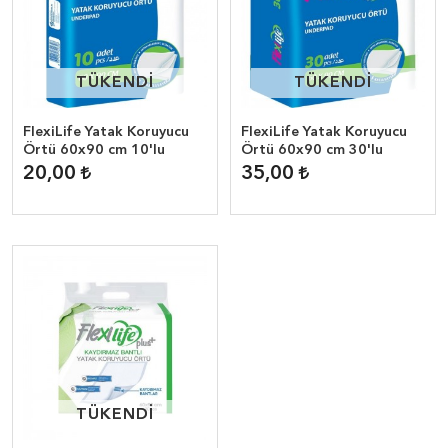
TÜKENDİ
TÜKENDİ
TÜKENDİ
TÜKENDİ
FlexiLife Yatak Koruyucu
FlexiLife Yatak Koruyucu
Örtü 60x90 cm 10'lu
Örtü 60x90 cm 30'lu
20,00
35,00
TÜKENDİ
TÜKENDİ